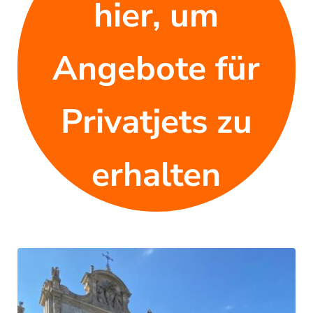
hier, um
Angebote für
Privatjets zu
erhalten