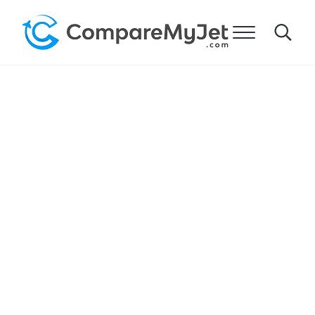
メインコンテンツへスキップ
ヘッダー右側のナビゲーションへスキップ
サイトフッターへ移動します。
メニュー
Search
マイジェットを比較する