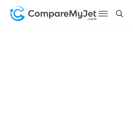
メインコンテンツへスキップ
ヘッダー右側のナビゲーションへスキップ
サイトフッターへ移動します。
メニュー
Search
マイジェットを比較する