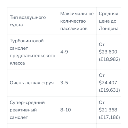
Максимальное
Средняя
Р
Тип воздушного
количество
цена до
в
судна
пассажиров
Лондона
п
Турбовинтовой
От
самолет
4
4-9
$23,600
представительского
(£18,982)
класса
От
3
Очень легкая струя
3-5
$24,407
(£19,631)
Супер-средний
От
2
реактивный
8-10
$21,368
самолет
(£17,186)