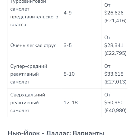
Турбовинтовой
От
самолет
5
4-9
$26,626
представительского
(£21,416)
класса
От
4
Очень легкая струя
3-5
$28,341
(£22,795)
Супер-средний
От
3
реактивный
8-10
$33,618
самолет
(£27,013)
Сверхдальний
От
3
реактивный
12-18
$50,950
самолет
(£40,980)
Нью-Йорк - Даллас: Варианты