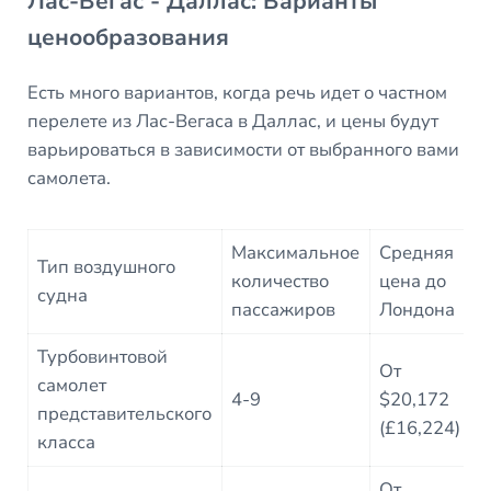
Лас-Вегас - Даллас: Варианты
ценообразования
Есть много вариантов, когда речь идет о частном
перелете из Лас-Вегаса в Даллас, и цены будут
варьироваться в зависимости от выбранного вами
самолета.
Максимальное
Средняя
Р
Тип воздушного
количество
цена до
в
судна
пассажиров
Лондона
п
Турбовинтовой
От
самолет
3
4-9
$20,172
представительского
(£16,224)
класса
От