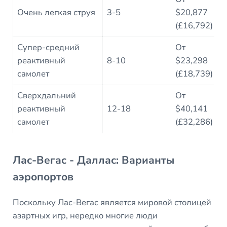
2
Очень легкая струя
3-5
$20,877
(£16,792)
Супер-средний
От
2
реактивный
8-10
$23,298
самолет
(£18,739)
Сверхдальний
От
2
реактивный
12-18
$40,141
самолет
(£32,286)
Лас-Вегас - Даллас: Варианты
аэропортов
Поскольку Лас-Вегас является мировой столицей
азартных игр, нередко многие люди