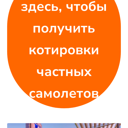
здесь, чтобы
получить
котировки
частных
самолетов