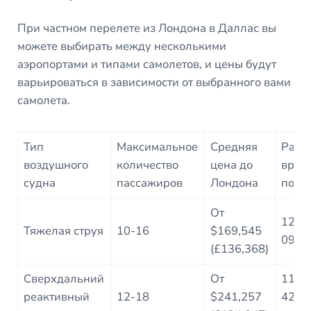
При частном перелете из Лондона в Даллас вы
можете выбирать между несколькими
аэропортами и типами самолетов, и цены будут
варьироваться в зависимости от выбранного вами
самолета.
Тип
Максимальное
Средняя
Расч
воздушного
количество
цена до
врем
судна
пассажиров
Лондона
поле
От
12 ча
Тяжелая струя
10-16
$169,545
09 м
(£136,368)
Сверхдальний
От
11 ча
реактивный
12-18
$241,257
42