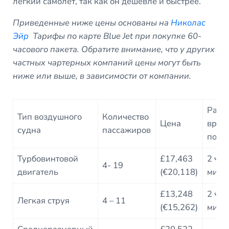
легкий самолет, так как он дешевле и быстрее.
Приведенные ниже цены основаны на
Николас
Эйр
Тарифы по карте Blue Jet при покупке 60-
часового пакета. Обратите внимание, что у других
частных чартерных компаний цены могут быть
ниже или выше, в зависимости от компании.
Расч
Тип воздушного
Количество
Цена
врем
судна
пассажиров
поле
Турбовинтовой
£17,463
2 ч 5
4- 19
двигатель
(€20,118)
мин
£13,248
2 ч 1
Легкая струя
4 – 11
(€15,262)
мин