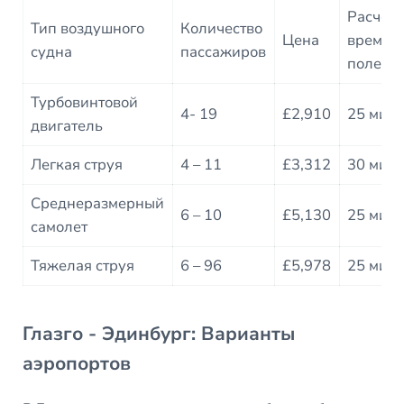
Расчет
Тип воздушного
Количество
Цена
время
судна
пассажиров
полета
Турбовинтовой
4- 19
£2,910
25 мин
двигатель
Легкая струя
4 – 11
£3,312
30 мин
Среднеразмерный
6 – 10
£5,130
25 мину
самолет
Тяжелая струя
6 – 96
£5,978
25 мину
Глазго - Эдинбург: Варианты
аэропортов