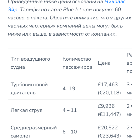
Приведенные ниже цены основаны на
Николас
Эйр
Тарифы по карте Blue Jet при покупке 60-
часового пакета. Обратите внимание, что у других
частных чартерных компаний цены могут быть
ниже или выше, в зависимости от компании.
Расч
Тип воздушного
Количество
Цена
врем
судна
пассажиров
поле
Турбовинтовой
£17,463
3 ч 1
4- 19
двигатель
(€20,118)
мин
£9,936
2 ч 2
Легкая струя
4 – 11
(€11,447)
мин
Среднеразмерный
£20,522
2 ч 0
6 – 10
самолет
(€23,643)
мин