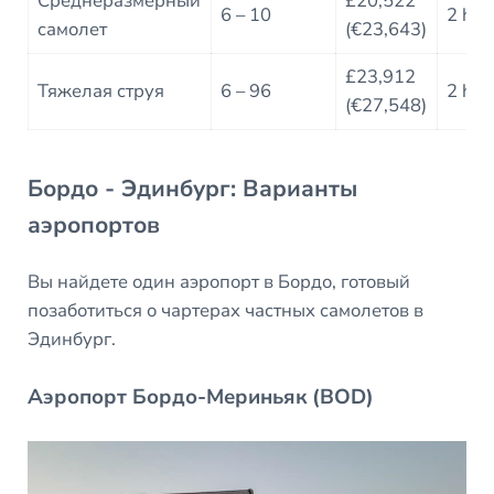
Среднеразмерный
£20,522
6 – 10
2 h
самолет
(€23,643)
£23,912
Тяжелая струя
6 – 96
2 h
(€27,548)
Бордо - Эдинбург: Варианты
аэропортов
Вы найдете один аэропорт в Бордо, готовый
позаботиться о чартерах частных самолетов в
Эдинбург.
Аэропорт Бордо-Мериньяк (BOD)