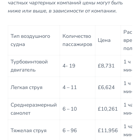
частных чартерных компаний цены могут быть
ниже или выше, в зависимости от компании.
Расче
Тип воздушного
Количество
Цена
время
судна
пассажиров
полет
Турбовинтовой
1 ч 25
4- 19
£8,731
двигатель
мин
1 ч 10
Легкая струя
4 – 11
£6,624
мин
Среднеразмерный
1 час 
6 – 10
£10,261
самолет
минут
1 час 
Тяжелая струя
6 – 96
£11,956
минут