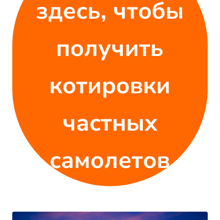
здесь, чтобы
получить
котировки
частных
самолетов