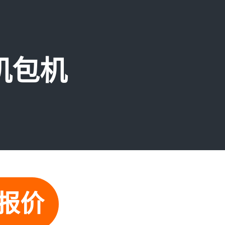
机包机
报价