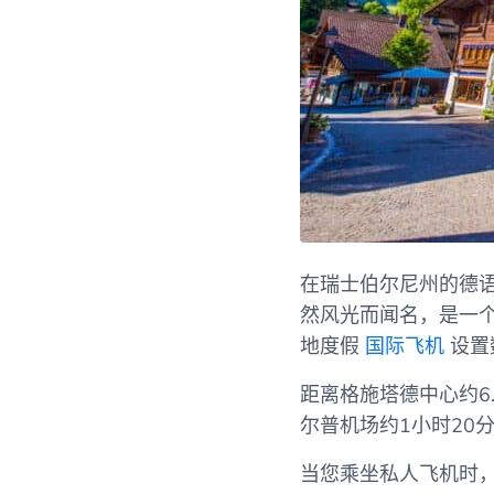
在瑞士伯尔尼州的德语
然风光而闻名，是一
地度假
国际飞机
设置
距离格施塔德中心约6
尔普机场约1小时20
当您乘坐私人飞机时