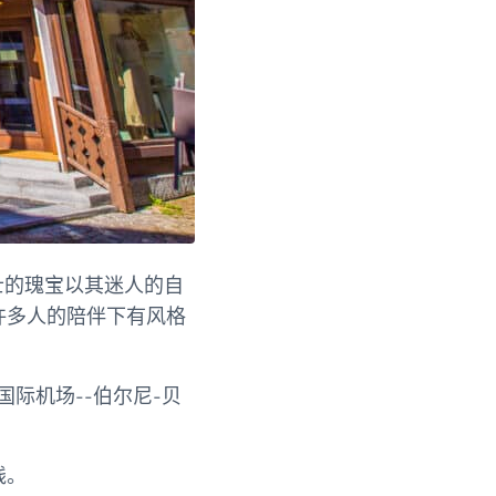
士的瑰宝以其迷人的自
许多人的陪伴下有风格
际机场--伯尔尼-贝
线。