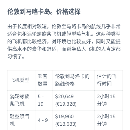
伦敦到马略卡岛。价格选择
由于长度相对较短，伦敦至马略卡岛的航线几乎非常
适合包租涡轮螺旋桨飞机或轻型喷气机。这两种类型
的飞机都比较经济，对环境也比较友好，同时又能提
供高水平的豪华和舒适，而乘坐私人飞机的人肯定都
习惯了。
乘客
伦敦到马洛卡的
估计的飞
飞机类型
数量
路线价格
行时间
涡轮螺旋
5 -
$20,649
2小时15
桨飞机
19
(€19,328)
分钟
轻型喷气
$19,960
2小时15
4 - 9
机
(€18,683)
分钟