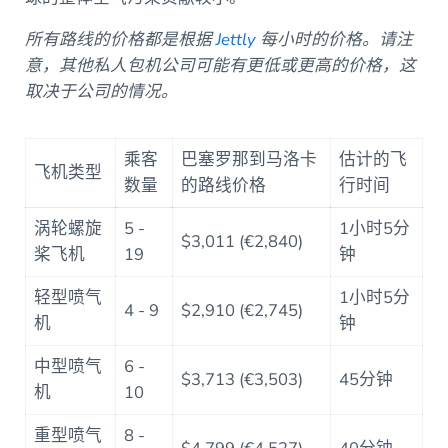
所有路线的价格都是根据
Jettly
每小时的价格。请注
意，其他私人包机公司可能有更低或更高的价格，这
取决于公司的情况。
乘客
巴塞罗那到马洛卡
估计的飞
飞机类型
数量
的路线价格
行时间
涡轮螺旋
5 -
1小时5分
$3,011 (€2,840)
桨飞机
19
钟
轻型喷气
1小时5分
4 - 9
$2,910 (€2,745)
机
钟
中型喷气
6 -
$3,713 (€3,503)
45分钟
机
10
重型喷气
8 -