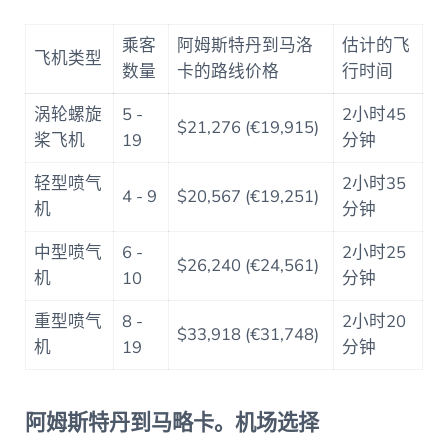
乘客
阿姆斯特丹到马洛
估计的飞
飞机类型
数量
卡的路线价格
行时间
涡轮螺旋
5 -
2小时45
$21,276 (€19,915)
桨飞机
19
分钟
轻型喷气
2小时35
4 - 9
$20,567 (€19,251)
机
分钟
中型喷气
6 -
2小时25
$26,240 (€24,561)
机
10
分钟
重型喷气
8 -
2小时20
$33,918 (€31,748)
机
19
分钟
阿姆斯特丹到马略卡。机场选择