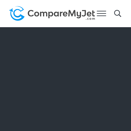
跳到主要内容
跳到标题右侧的导航
跳到网站页脚
菜单
Search
比较我的飞机