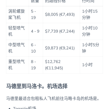
数量
的路线价格
行时间
涡轮螺旋
5 -
1小时15
$8,005 (€7,493)
桨飞机
19
分钟
轻型喷气
1小时10
4 - 9
$7,739 (€7,244)
机
分钟
中型喷气
6 -
1小时5分
$9,873 (€9,241)
机
10
钟
重型喷气
8 -
$12,762
1小时
机
19
(€11,945)
马德里到马洛卡。机场选择
马德里最适合包租私人飞机前往马略卡岛的机场是。
Torrejón机场