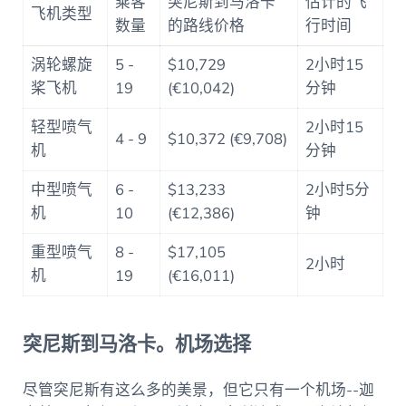
乘客
突尼斯到马洛卡
估计的飞
飞机类型
数量
的路线价格
行时间
涡轮螺旋
5 -
$10,729
2小时15
桨飞机
19
(€10,042)
分钟
轻型喷气
2小时15
4 - 9
$10,372 (€9,708)
机
分钟
中型喷气
6 -
$13,233
2小时5分
机
10
(€12,386)
钟
重型喷气
8 -
$17,105
2小时
机
19
(€16,011)
突尼斯到马洛卡。机场选择
尽管突尼斯有这么多的美景，但它只有一个机场--迦