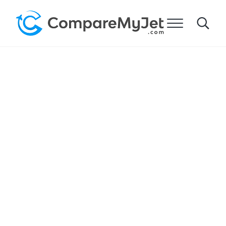
跳到主要内容
跳到标题右侧的导航
跳到网站页脚
菜单
Search
比较我的飞机