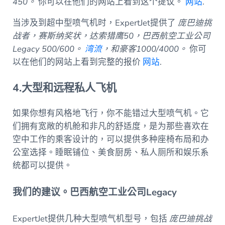
450。
你可以在他们的网站上看到这个提议。
网站
.
当涉及到超中型喷气机时，ExpertJet提供了
庞巴迪挑
战者，赛斯纳奖状，达索猎鹰50，巴西航空工业公司
Legacy 500/600。
湾流
，和豪客1000/4000。
你可
以在他们的网站上看到完整的报价
网站
.
4.大型和远程私人飞机
如果你想有风格地飞行，你不能错过大型喷气机。它
们拥有宽敞的机舱和非凡的舒适度，是为那些喜欢在
空中工作的乘客设计的，可以提供多种座椅布局和办
公室选择。睡眠铺位、美食厨房、私人厕所和娱乐系
统都可以提供。
我们的建议。巴西航空工业公司Legacy
ExpertJet提供几种大型喷气机型号，包括
庞巴迪挑战