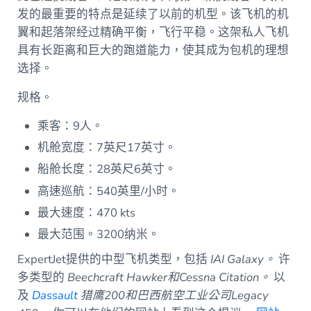
发的最重要的特点是延续了以前的机型。该飞机的机
翼和起落架经过精确平衡，飞行平稳。这架私人飞机
具有长距离和巨大的跑道能力，使其成为包机的理想
选择。
规格。
乘客：9人。
机舱宽度：7英尺17英寸。
船舱长度：28英尺6英寸。
高速巡航：540英里/小时。
最大速度：470 kts
最大范围。3200纳米。
ExpertJet提供的中型飞机类型，包括
IAI Galaxy。
许
多类型的
Beechcraft Hawker和Cessna Citation。
以
及
Dassault
猎鹰200和巴西航空工业公司Legacy