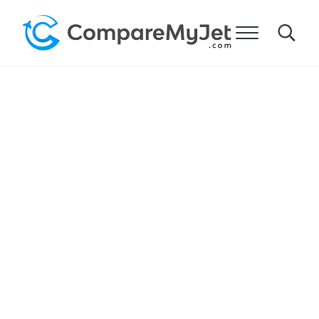
跳到主要内容
跳到标题右侧的导航
跳到网站页脚
菜单
Search
比较我的飞机