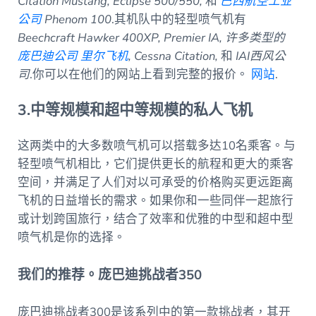
Citation Mustang, Eclipse 500/550,
和
巴西航空工业
公司
Phenom 100
.其机队中的轻型喷气机有
Beechcraft Hawker 400XP, Premier IA, 许多类型的
庞巴迪公司
里尔飞机
, Cessna Citation,
和
IAI西风公
司
.你可以在他们的网站上看到完整的报价。
网站
.
3.中等规模和超中等规模的私人飞机
这两类中的大多数喷气机可以搭载多达10名乘客。与
轻型喷气机相比，它们提供更长的航程和更大的乘客
空间，并满足了人们对以可承受的价格购买更远距离
飞机的日益增长的需求。如果你和一些同伴一起旅行
或计划跨国旅行，结合了效率和优雅的中型和超中型
喷气机是你的选择。
我们的推荐。庞巴迪挑战者350
庞巴迪挑战者300是该系列中的第一款挑战者，其开