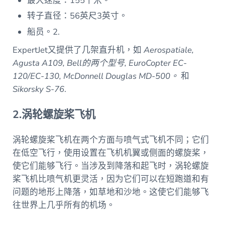
最大速度：155千米。
转子直径：56英尺3英寸。
船员。2.
ExpertJet又提供了几架直升机，如
Aerospatiale,
Agusta A109, Bell的两个型号, EuroCopter EC-
120/EC-130, McDonnell Douglas MD-500。
和
Sikorsky S-76
.
2.涡轮螺旋桨飞机
涡轮螺旋桨飞机在两个方面与喷气式飞机不同；它们
在低空飞行，使用设置在飞机机翼或侧面的螺旋桨，
使它们能够飞行。当涉及到降落和起飞时，涡轮螺旋
桨飞机比喷气机更灵活，因为它们可以在短跑道和有
问题的地形上降落，如草地和沙地。这使它们能够飞
往世界上几乎所有的机场。