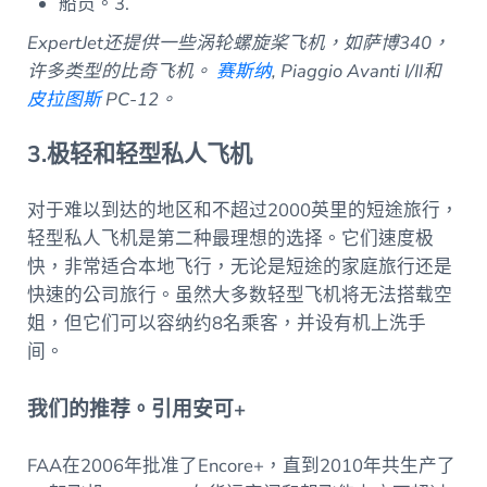
船员。3.
ExpertJet还提供一些涡轮螺旋桨飞机，如萨博340，
许多类型的比奇飞机。
赛斯纳
, Piaggio Avanti I/II和
皮拉图斯
PC-12。
3.极轻和轻型私人飞机
对于难以到达的地区和不超过2000英里的短途旅行，
轻型私人飞机是第二种最理想的选择。它们速度极
快，非常适合本地飞行，无论是短途的家庭旅行还是
快速的公司旅行。虽然大多数轻型飞机将无法搭载空
姐，但它们可以容纳约8名乘客，并设有机上洗手
间。
我们的推荐。引用安可+
FAA在2006年批准了Encore+，直到2010年共生产了