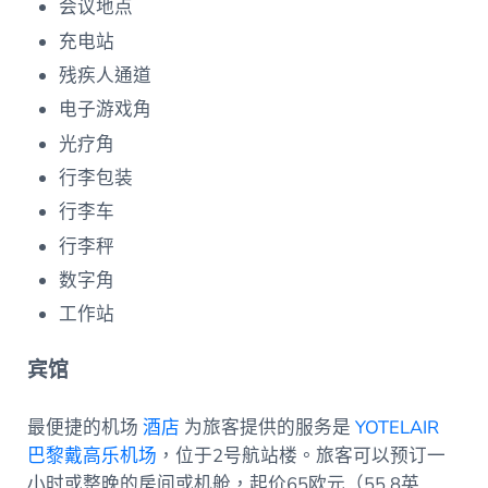
会议地点
充电站
残疾人通道
电子游戏角
光疗角
行李包装
行李车
行李秤
数字角
工作站
宾馆
最便捷的机场
酒店
为旅客提供的服务是
YOTELAIR
巴黎戴高乐机场
，位于2号航站楼。旅客可以预订一
小时或整晚的房间或机舱，起价65欧元（55.8英