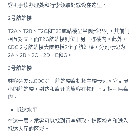
登机手续办理处和行李领取处就设在这里。
2号航站楼
T2A、T2B、T2C和T2E航站楼呈半圆形排列，其前门
相互对立，而T2G航站楼则位于另一栋楼内。此外，
CDG 2号航站楼大院包括7个子航站楼，分别标记为
2A、2B、2C、2D、E和G。
3号航站楼
乘客会发现CDG第三航站楼离机场主楼最远。它是最
小的航站楼，到达和离开的旅客在物理上是相互隔离
的。
抵达水平
在这一层，乘客可以找到行李领取、护照检查和进入
抵达大厅的区域。