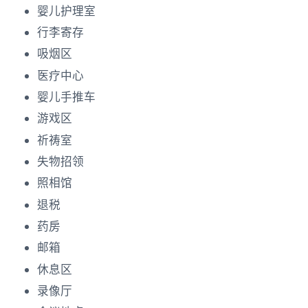
婴儿护理室
行李寄存
吸烟区
医疗中心
婴儿手推车
游戏区
祈祷室
失物招领
照相馆
退税
药房
邮箱
休息区
录像厅