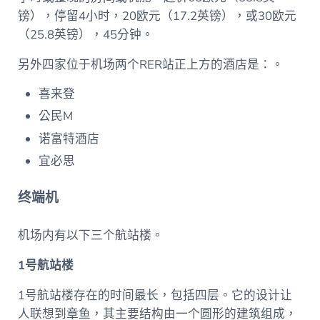
镑），停留4小时，20欧元（17.2英镑），或30欧元
（25.8英镑），45分钟。
另外四家位于机场两个RER站正上方的酒店是：。
喜来登
公民M
诺富特酒店
宜必思
终端机
机场内有以下三个航站楼。
1号航站楼
1号航站楼存在的时间最长，包括四层。它的设计让
人联想到章鱼，其主要结构由一个圆形的建筑组成，