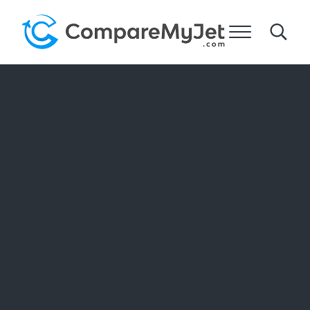
跳到主要内容
跳到标题右侧的导航
跳到网站页脚
菜单
Search
比较我的飞机