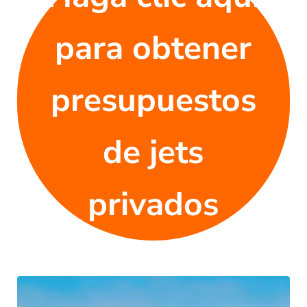
para obtener
presupuestos
de jets
privados