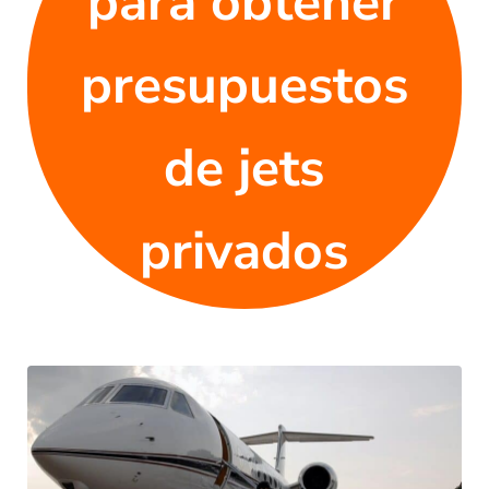
para obtener
presupuestos
de jets
privados