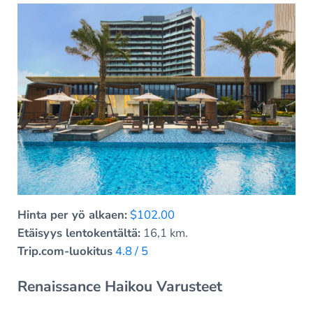
Hinta per yö alkaen:
$102.00
Etäisyys lentokentältä:
16,1 km.
Trip.com-luokitus
4.8 / 5
Renaissance Haikou Varusteet