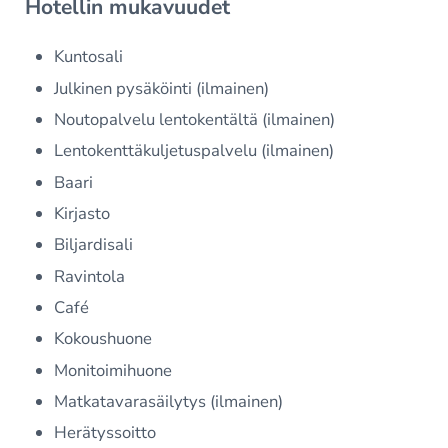
Hotellin mukavuudet
Kuntosali
Julkinen pysäköinti (ilmainen)
Noutopalvelu lentokentältä (ilmainen)
Lentokenttäkuljetuspalvelu (ilmainen)
Baari
Kirjasto
Biljardisali
Ravintola
Café
Kokoushuone
Monitoimihuone
Matkatavarasäilytys (ilmainen)
Herätyssoitto