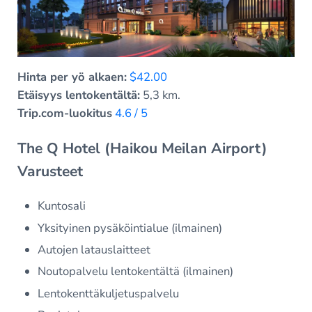
Hinta per yö alkaen:
$42.00
Etäisyys lentokentältä:
5,3 km.
Trip.com-luokitus
4.6 / 5
The Q Hotel (Haikou Meilan Airport)
Varusteet
Kuntosali
Yksityinen pysäköintialue (ilmainen)
Autojen latauslaitteet
Noutopalvelu lentokentältä (ilmainen)
Lentokenttäkuljetuspalvelu