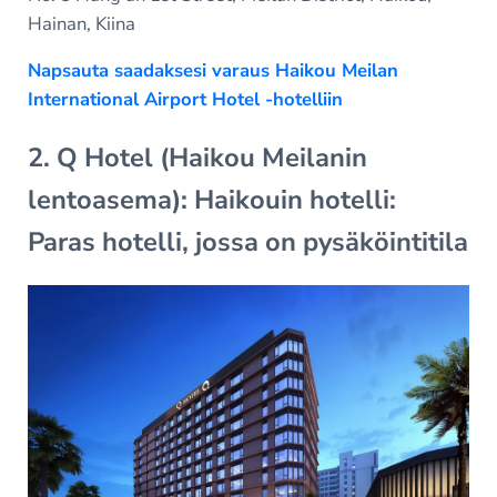
Hainan, Kiina
Napsauta saadaksesi varaus Haikou Meilan
International Airport Hotel -hotelliin
2. Q Hotel (Haikou Meilanin
lentoasema): Haikouin hotelli:
Paras hotelli, jossa on pysäköintitila