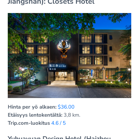
Jiangshan): Closets Hotel
Hinta per yö alkaen:
$36.00
Etäisyys lentokentältä:
3,8 km.
Trip.com-luokitus
4.6 / 5
Yuhuayuan Design Hotel (Haizhou