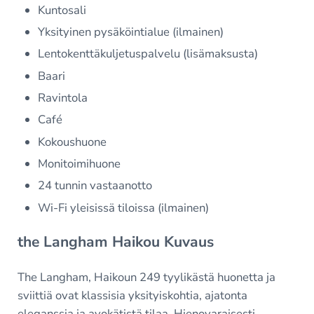
Kuntosali
Yksityinen pysäköintialue (ilmainen)
Lentokenttäkuljetuspalvelu (lisämaksusta)
Baari
Ravintola
Café
Kokoushuone
Monitoimihuone
24 tunnin vastaanotto
Wi-Fi yleisissä tiloissa (ilmainen)
the Langham Haikou Kuvaus
The Langham, Haikoun 249 tyylikästä huonetta ja
sviittiä ovat klassisia yksityiskohtia, ajatonta
eleganssia ja avokätistä tilaa. Hienovaraisesti