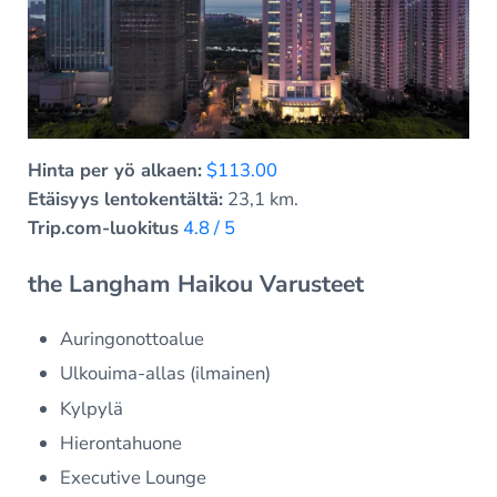
Hinta per yö alkaen:
$113.00
Etäisyys lentokentältä:
23,1 km.
Trip.com-luokitus
4.8 / 5
the Langham Haikou Varusteet
Auringonottoalue
Ulkouima-allas (ilmainen)
Kylpylä
Hierontahuone
Executive Lounge