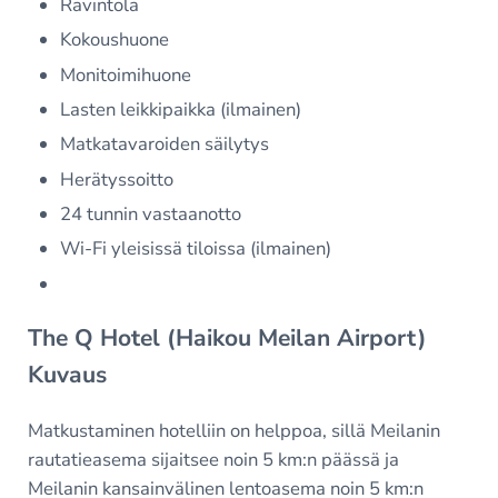
Ravintola
Kokoushuone
Monitoimihuone
Lasten leikkipaikka (ilmainen)
Matkatavaroiden säilytys
Herätyssoitto
24 tunnin vastaanotto
Wi-Fi yleisissä tiloissa (ilmainen)
The Q Hotel (Haikou Meilan Airport)
Kuvaus
Matkustaminen hotelliin on helppoa, sillä Meilanin
rautatieasema sijaitsee noin 5 km:n päässä ja
Meilanin kansainvälinen lentoasema noin 5 km:n