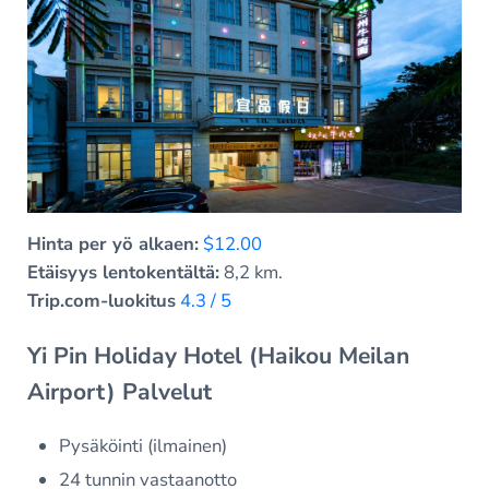
Hinta per yö alkaen:
$12.00
Etäisyys lentokentältä:
8,2 km.
Trip.com-luokitus
4.3 / 5
Yi Pin Holiday Hotel (Haikou Meilan
Airport) Palvelut
Pysäköinti (ilmainen)
24 tunnin vastaanotto