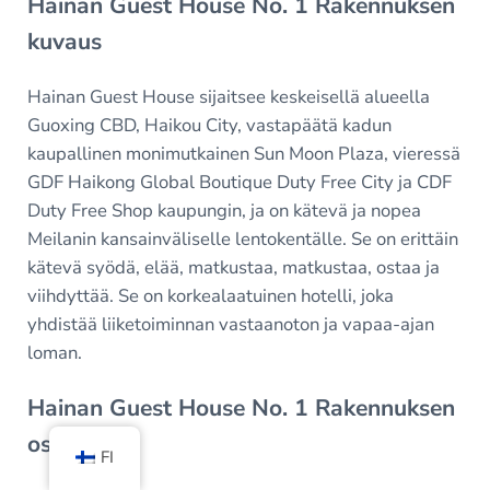
Hainan Guest House No. 1 Rakennuksen
kuvaus
Hainan Guest House sijaitsee keskeisellä alueella
Guoxing CBD, Haikou City, vastapäätä kadun
kaupallinen monimutkainen Sun Moon Plaza, vieressä
GDF Haikong Global Boutique Duty Free City ja CDF
Duty Free Shop kaupungin, ja on kätevä ja nopea
Meilanin kansainväliselle lentokentälle. Se on erittäin
kätevä syödä, elää, matkustaa, matkustaa, ostaa ja
viihdyttää. Se on korkealaatuinen hotelli, joka
yhdistää liiketoiminnan vastaanoton ja vapaa-ajan
loman.
Hainan Guest House No. 1 Rakennuksen
osoite
FI