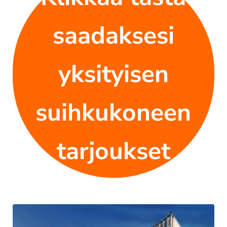
saadaksesi
yksityisen
suihkukoneen
tarjoukset