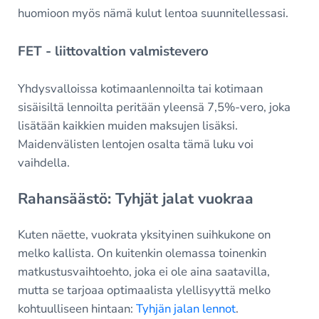
huomioon myös nämä kulut lentoa suunnitellessasi.
FET - liittovaltion valmistevero
Yhdysvalloissa kotimaanlennoilta tai kotimaan
sisäisiltä lennoilta peritään yleensä 7,5%-vero, joka
lisätään kaikkien muiden maksujen lisäksi.
Maidenvälisten lentojen osalta tämä luku voi
vaihdella.
Rahansäästö: Tyhjät jalat vuokraa
Kuten näette, vuokrata yksityinen suihkukone on
melko kallista. On kuitenkin olemassa toinenkin
matkustusvaihtoehto, joka ei ole aina saatavilla,
mutta se tarjoaa optimaalista ylellisyyttä melko
kohtuulliseen hintaan:
Tyhjän jalan lennot
.