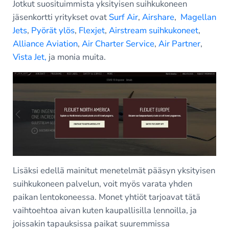
Jotkut suosituimmista yksityisen suihkukoneen
jäsenkortti yritykset ovat
Surf Air
,
Airshare
,
Magellan
Jets
,
Pyörät ylös
,
Flexjet
,
Airstream suihkukoneet
,
Alliance Aviation
,
Air Charter Service
,
Air Partner
,
Vista Jet,
ja monia muita.
Lisäksi edellä mainitut menetelmät pääsyn yksityisen
suihkukoneen palvelun, voit myös varata yhden
paikan lentokoneessa. Monet yhtiöt tarjoavat tätä
vaihtoehtoa aivan kuten kaupallisilla lennoilla, ja
joissakin tapauksissa paikat suuremmissa