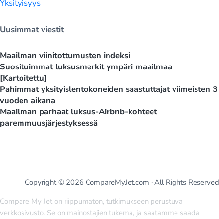
Yksityisyys
Uusimmat viestit
Maailman viinitottumusten indeksi
Suosituimmat luksusmerkit ympäri maailmaa
[Kartoitettu]
Pahimmat yksityislentokoneiden saastuttajat viimeisten 3
vuoden aikana
Maailman parhaat luksus-Airbnb-kohteet
paremmuusjärjestyksessä
Copyright © 2026 CompareMyJet.com · All Rights Reserved
Compare My Jet on riippumaton, tutkimukseen perustuva
verkkosivusto. Se on mainostajien tukema, ja saatamme saada