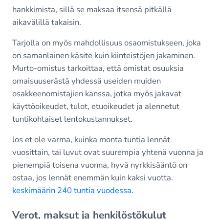
hankkimista, sillä se maksaa itsensä pitkällä
aikavälillä takaisin.
Tarjolla on myös mahdollisuus osaomistukseen, joka
on samanlainen käsite kuin kiinteistöjen jakaminen.
Murto-omistus tarkoittaa, että omistat osuuksia
omaisuuserästä yhdessä useiden muiden
osakkeenomistajien kanssa, jotka myös jakavat
käyttöoikeudet, tulot, etuoikeudet ja alennetut
tuntikohtaiset lentokustannukset.
Jos et ole varma, kuinka monta tuntia lennät
vuosittain, tai luvut ovat suurempia yhtenä vuonna ja
pienempiä toisena vuonna, hyvä nyrkkisääntö on
ostaa, jos lennät enemmän kuin kaksi vuotta.
keskimäärin 240 tuntia vuodessa
.
Verot, maksut ja henkilöstökulut