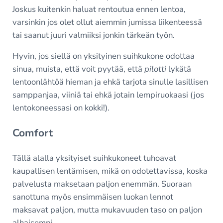
Joskus kuitenkin haluat rentoutua ennen lentoa,
varsinkin jos olet ollut aiemmin jumissa liikenteessä
tai saanut juuri valmiiksi jonkin tärkeän työn.
Hyvin, jos siellä on yksityinen suihkukone odottaa
sinua, muista, että voit pyytää, että
pilotti
lykätä
lentoonlähtöä hieman ja ehkä tarjota sinulle lasillisen
samppanjaa, viiniä tai ehkä jotain lempiruokaasi (jos
lentokoneessasi on kokki!).
Comfort
Tällä alalla yksityiset suihkukoneet tuhoavat
kaupallisen lentämisen, mikä on odotettavissa, koska
palvelusta maksetaan paljon enemmän. Suoraan
sanottuna myös ensimmäisen luokan lennot
maksavat paljon, mutta mukavuuden taso on paljon
alhaisempi.