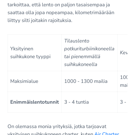
tarkoittaa, että lento on paljon tasaisempaa ja
saattaa olla jopa nopeampaa, kilometrimäärään
liittyy silti joitakin rajoituksia.
Tilauslento
Yksityinen
potkuriturbiinikoneella
Kevyts
suihkukone tyyppi
tai pienemmällä
suihkukoneella
1000-
Maksimialue
1000 - 1300 mailia
mailia
Enimmäislentotunnit
3 - 4 tuntia
3 - 4 t
On olemassa monia yrityksiä, jotka tarjoavat
yksityisen suihkukoneen charter, kuten
Air Charter