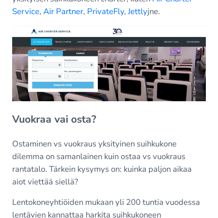
Service
,
Air Partner
,
PrivateFly
,
Jettly
jne.
Vuokraa vai osta?
Ostaminen vs vuokraus yksityinen suihkukone
dilemma on samanlainen kuin ostaa vs vuokraus
rantatalo. Tärkein kysymys on: kuinka paljon aikaa
aiot viettää siellä?
Lentokoneyhtiöiden mukaan yli 200 tuntia vuodessa
lentävien kannattaa harkita suihkukoneen