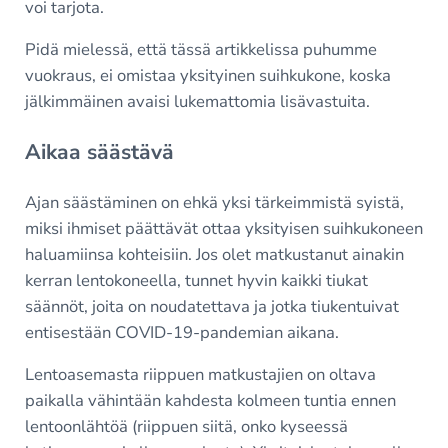
voi tarjota.
Pidä mielessä, että tässä artikkelissa puhumme
vuokraus, ei omistaa yksityinen suihkukone, koska
jälkimmäinen avaisi lukemattomia lisävastuita.
Aikaa säästävä
Ajan säästäminen on ehkä yksi tärkeimmistä syistä,
miksi ihmiset päättävät ottaa yksityisen suihkukoneen
haluamiinsa kohteisiin. Jos olet matkustanut ainakin
kerran lentokoneella, tunnet hyvin kaikki tiukat
säännöt, joita on noudatettava ja jotka tiukentuivat
entisestään COVID-19-pandemian aikana.
Lentoasemasta riippuen matkustajien on oltava
paikalla vähintään kahdesta kolmeen tuntia ennen
lentoonlähtöä (riippuen siitä, onko kyseessä