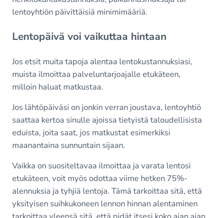
lentoyhtiön päivittäisiä minimimääriä.
Lentopäivä voi vaikuttaa hintaan
Jos etsit muita tapoja alentaa lentokustannuksiasi,
muista ilmoittaa palveluntarjoajalle etukäteen,
milloin haluat matkustaa.
Jos lähtöpäiväsi on jonkin verran joustava, lentoyhtiö
saattaa kertoa sinulle ajoissa tietyistä taloudellisista
eduista, joita saat, jos matkustat esimerkiksi
maanantaina sunnuntain sijaan.
Vaikka on suositeltavaa ilmoittaa ja varata lentosi
etukäteen, voit myös odottaa viime hetken 75%-
alennuksia ja tyhjiä lentoja. Tämä tarkoittaa sitä, että
yksityisen suihkukoneen lennon hinnan alentaminen
tarkoittaa yleensä sitä, että pidät itsesi koko ajan ajan