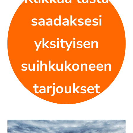
saadaksesi
yksityisen
suihkukoneen
tarjoukset