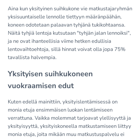
Aina kun yksityinen suihkukone vie matkustajaryhmän
yksisuuntaiselle lennolle tiettyyn määränpäähän,
koneen odotetaan palaavan tyhjänä tukikohtaansa.
Näitä tyhjiä lentoja kutsutaan "tyhjän jalan lennoiksi",
ja ne ovat ihanteellisia viime hetken edullisia
lentovaihtoehtoja, sillä hinnat voivat olla jopa 75%
tavallista halvempia.
Yksityisen suihkukoneen
vuokraamisen edut
Kuten edellä mainittiin, yksityislentämisessä on
monia etuja ensimmäisen luokan lentämiseen
verrattuna. Vaikka molemmat tarjoavat ylellisyyttä ja
yksityisyyttä, yksityiskoneella matkustamiseen liittyy
monia etuja, joita mikään muu matkustuspalvelu ei