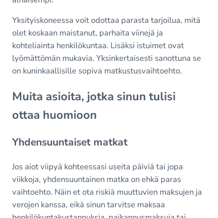
Yksityiskoneessa voit odottaa parasta tarjoilua, mitä
olet koskaan maistanut, parhaita viinejä ja
kohteliainta henkilökuntaa. Lisäksi istuimet ovat
lyömättömän mukavia. Yksinkertaisesti sanottuna se
on kuninkaallisille sopiva matkustusvaihtoehto.
Muita asioita, jotka sinun tulisi
ottaa huomioon
Yhdensuuntaiset matkat
Jos aiot viipyä kohteessasi useita päiviä tai jopa
viikkoja, yhdensuuntainen matka on ehkä paras
vaihtoehto. Näin et ota riskiä muuttuvien maksujen ja
verojen kanssa, eikä sinun tarvitse maksaa
henkilökuntakustannuksia, paikannusmaksuja tai