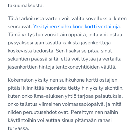
takuumaksusta.
Tätä tarkoitusta varten voit valita sovelluksia, kuten
seuraavat.
Yksityinen suihkukone kortti vertailuja
.
Tämä yritys luo vuosittain oppaita, joita voit ostaa
pysyäksesi ajan tasalla kaikista jäsenkortteja
koskevista tiedoista. Sen lisäksi se pitää sinut
sekuntien päässä siitä, että voit löytää ja vertailla
jäsenkorttien hintoja lentokoneyhtiöiden välillä.
Kokematon yksityinen suihkukone kortti ostajien
pitäisi kiinnittää huomiota tiettyihin yksityiskohtiin,
kuten onko ilma-aluksen yhtiö tarjoaa palautuksia,
onko talletus viimeinen voimassaolopäivä, ja mitä
niiden peruutusehdot ovat. Perehtyminen näihin
käytäntöihin voi auttaa sinua pitämään rahasi
turvassa.