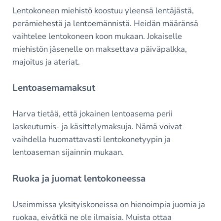
Lentokoneen miehistö koostuu yleensä lentäjästä,
perämiehestä ja lentoemännistä. Heidän määränsä
vaihtelee lentokoneen koon mukaan. Jokaiselle
miehistön jäsenelle on maksettava päiväpalkka,
majoitus ja ateriat.
Lentoasemamaksut
Harva tietää, että jokainen lentoasema perii
laskeutumis- ja käsittelymaksuja. Nämä voivat
vaihdella huomattavasti lentokonetyypin ja
lentoaseman sijainnin mukaan.
Ruoka ja juomat lentokoneessa
Useimmissa yksityiskoneissa on hienoimpia juomia ja
ruokaa, eivätkä ne ole ilmaisia. Muista ottaa