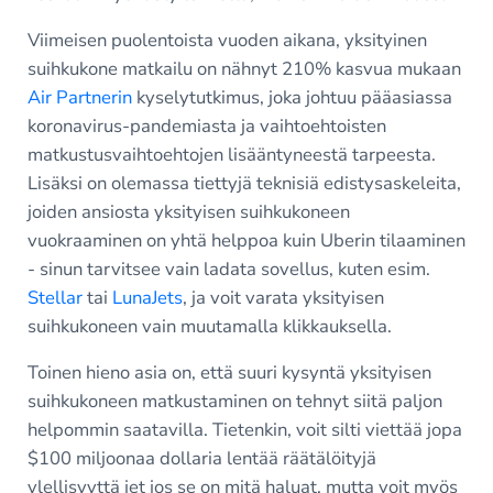
Viimeisen puolentoista vuoden aikana, yksityinen
suihkukone matkailu on nähnyt 210% kasvua mukaan
Air Partnerin
kyselytutkimus, joka johtuu pääasiassa
koronavirus-pandemiasta ja vaihtoehtoisten
matkustusvaihtoehtojen lisääntyneestä tarpeesta.
Lisäksi on olemassa tiettyjä teknisiä edistysaskeleita,
joiden ansiosta yksityisen suihkukoneen
vuokraaminen on yhtä helppoa kuin Uberin tilaaminen
- sinun tarvitsee vain ladata sovellus, kuten esim.
Stellar
tai
LunaJets
, ja voit varata yksityisen
suihkukoneen vain muutamalla klikkauksella.
Toinen hieno asia on, että suuri kysyntä yksityisen
suihkukoneen matkustaminen on tehnyt siitä paljon
helpommin saatavilla. Tietenkin, voit silti viettää jopa
$100 miljoonaa dollaria lentää räätälöityjä
ylellisyyttä jet jos se on mitä haluat, mutta voit myös