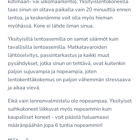
kotimaan- vai ulkomaanlento). Yksityislentokoneella
taas sinun on oltava paikalla vain 20 minuuttia ennen
lentoa, ja keskenämme voit olla myös hieman
myöhässä. Kone ei lähde ilman sinua.
Yksityisillä lentoasemilla on samat säännöt kuin
tavallisilla lentoasemilla. Matkatavaroiden
lähtöselvitys, passintarkastus ja kaikki muut
pysähdykset, jotka sinun on tehtävä, ovat kuitenkin
paljon sujuvampia ja nopeampia, joten
lentokenttäkokemus on paljon vähemmän stressaava
ja aikaa vievä.
Eikä vain lennonvalmistelu ole nopeampaa. Yksityiset
suihkukoneet liikkuvat myös nopeammin kuin
kaupalliset koneet - voit päästä haluamaasi
määränpäähän jopa 6 tuntia nopeammin!