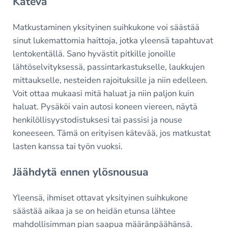
Kätevä
Matkustaminen yksityinen suihkukone voi säästää
sinut lukemattomia haittoja, jotka yleensä tapahtuvat
lentokentällä. Sano hyvästit pitkille jonoille
lähtöselvityksessä, passintarkastukselle, laukkujen
mittaukselle, nesteiden rajoituksille ja niin edelleen.
Voit ottaa mukaasi mitä haluat ja niin paljon kuin
haluat. Pysäköi vain autosi koneen viereen, näytä
henkilöllisyystodistuksesi tai passisi ja nouse
koneeseen. Tämä on erityisen kätevää, jos matkustat
lasten kanssa tai työn vuoksi.
Jäähdytä ennen ylösnousua
Yleensä, ihmiset ottavat yksityinen suihkukone
säästää aikaa ja se on heidän etunsa lähtee
mahdollisimman pian saapua määränpäähänsä.