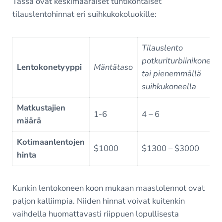
Tässä ovat keskimääräiset tuntikohtaiset
tilauslentohinnat eri suihkukokoluokille:
Tilauslento
potkuriturbiinikoneell
Lentokonetyyppi
Mäntätaso
tai pienemmällä
suihkukoneella
Matkustajien
1-6
4 – 6
määrä
Kotimaanlentojen
$1000
$1300 – $3000
hinta
Kunkin lentokoneen koon mukaan maastolennot ovat
paljon kalliimpia. Niiden hinnat voivat kuitenkin
vaihdella huomattavasti riippuen lopullisesta