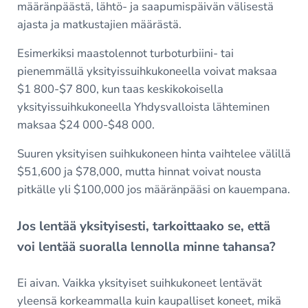
määränpäästä, lähtö- ja saapumispäivän välisestä
ajasta ja matkustajien määrästä.
Esimerkiksi maastolennot turboturbiini- tai
pienemmällä yksityissuihkukoneella voivat maksaa
$1 800-$7 800, kun taas keskikokoisella
yksityissuihkukoneella Yhdysvalloista lähteminen
maksaa $24 000-$48 000.
Suuren yksityisen suihkukoneen hinta vaihtelee välillä
$51,600 ja $78,000, mutta hinnat voivat nousta
pitkälle yli $100,000 jos määränpääsi on kauempana.
Jos lentää yksityisesti, tarkoittaako se, että
voi lentää suoralla lennolla minne tahansa?
Ei aivan. Vaikka yksityiset suihkukoneet lentävät
yleensä korkeammalla kuin kaupalliset koneet, mikä