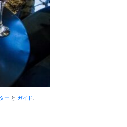
ター
と
ガイド
.