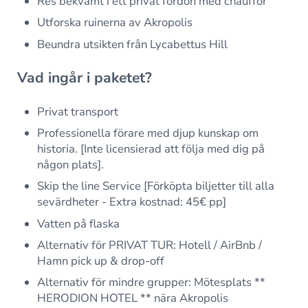
Res bekvämt i ett privat fordon med chaufför
Utforska ruinerna av Akropolis
Beundra utsikten från Lycabettus Hill
Vad ingår i paketet?
Privat transport
Professionella förare med djup kunskap om
historia. [Inte licensierad att följa med dig på
någon plats].
Skip the line Service [Förköpta biljetter till alla
sevärdheter - Extra kostnad: 45€ pp]
Vatten på flaska
Alternativ för PRIVAT TUR: Hotell / AirBnb /
Hamn pick up & drop-off
Alternativ för mindre grupper: Mötesplats **
HERODION HOTEL ** nära Akropolis