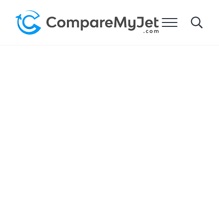
주요 콘텐츠로 건너뛰기
헤더 오른쪽 탐색으로 건너뛰기
사이트 바닥글로 건너뛰기
메뉴
Search
Compare My Jet