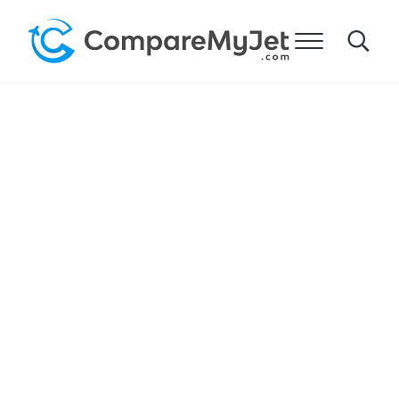
주요 콘텐츠로 건너뛰기
헤더 오른쪽 탐색으로 건너뛰기
사이트 바닥글로 건너뛰기
메뉴
Search
Compare My Jet