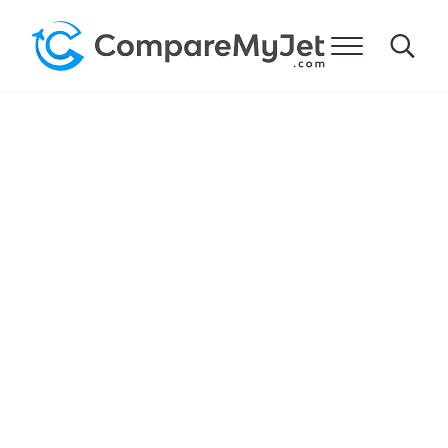
주요 콘텐츠로 건너뛰기
헤더 오른쪽 탐색으로 건너뛰기
사이트 바닥글로 건너뛰기
메뉴
Search
Compare My Jet