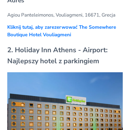
Adres
Agiou Panteleimonos, Vouliagmeni, 16671, Grecja
Kliknij tutaj, aby zarezerwować The Somewhere
Boutique Hotel Vouliagmeni
2. Holiday Inn Athens - Airport:
Najlepszy hotel z parkingiem