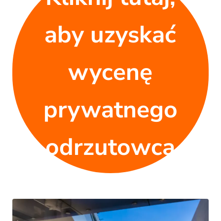
aby uzyskać
wycenę
prywatnego
odrzutowca