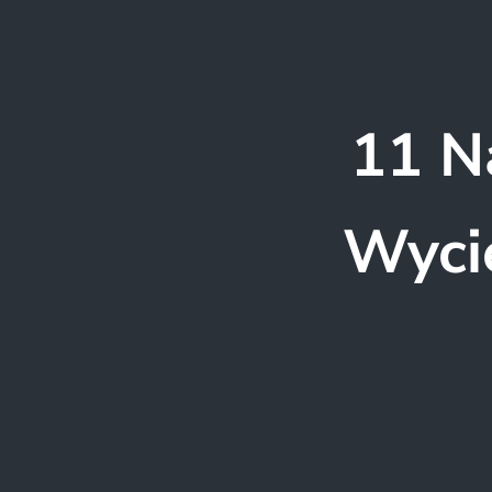
11 N
Wyci