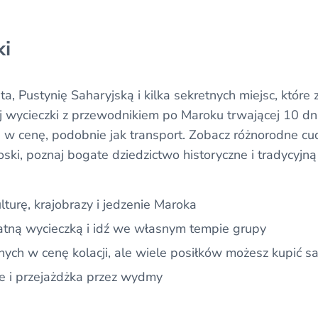
ki
a, Pustynię Saharyjską i kilka sekretnych miejsc, które 
 wycieczki z przewodnikiem po Maroku trwającej 10 dni
 w cenę, podobnie jak transport. Zobacz różnorodne cu
oski, poznaj bogate dziedzictwo historyczne i tradycyjną
ulturę, krajobrazy i jedzenie Maroka
watną wycieczką i idź we własnym tempie grupy
onych w cenę kolacji, ale wiele posiłków możesz kupić s
e i przejażdżka przez wydmy