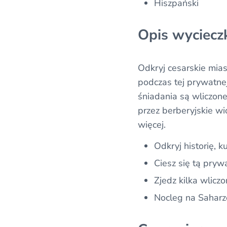
Hiszpański
Opis wyciecz
Odkryj cesarskie miast
podczas tej prywatnej
śniadania są wliczone
przez berberyjskie wi
więcej.
Odkryj historię, k
Ciesz się tą pry
Zjedz kilka wlicz
Nocleg na Saharz