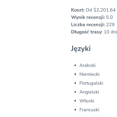
Koszt:
Od $2,201.64
Wynik recenzji:
5.0
Liczba recenzji:
229
Długość trasy:
10 dn
Języki
Arabski
Niemiecki
Portugalski
Angielski
Włoski
Francuski