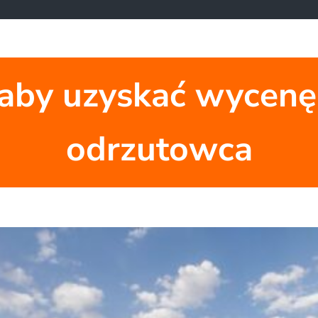
j, aby uzyskać wyce
odrzutowca