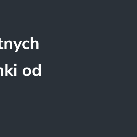
tnych
ki od