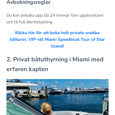
Avbokningsregler
Du kan avboka upp till 24 timmar före upplevelsen
och få full återbetalning.
Klicka här för att boka helt privata snabba
båtturer, VIP-stil Miami Speedboat Tour of Star
Island!
2. Privat båtuthyrning i Miami med
erfaren kapten