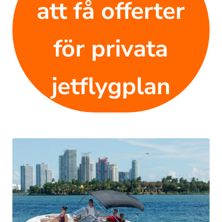
att få offerter
för privata
jetflygplan