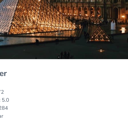
er
72
:
5.0
284
ar