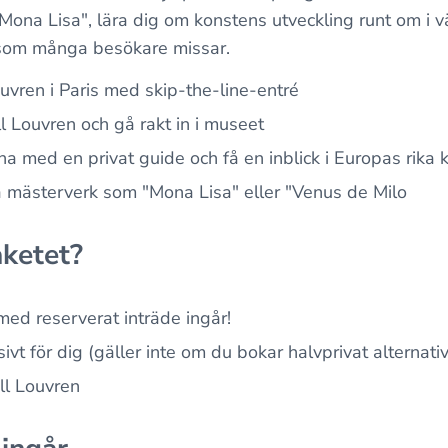
Mona Lisa", lära dig om konstens utveckling runt om i 
 som många besökare missar.
ouvren i Paris med skip-the-line-entré
ll Louvren och gå rakt in i museet
na med en privat guide och få en inblick i Europas rika k
mästerverk som "Mona Lisa" eller "Venus de Milo
aketet?
ed reserverat inträde ingår!
vt för dig (gäller inte om du bokar halvprivat alternativ
ill Louvren