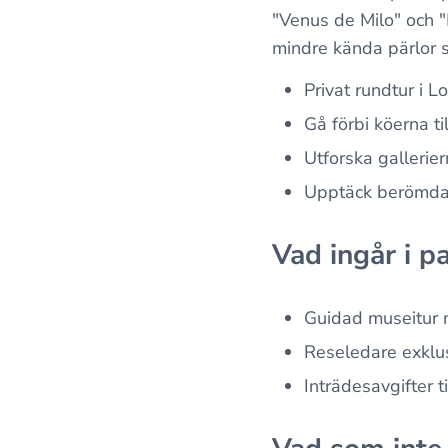
"Venus de Milo" och "
mindre kända pärlor
Privat rundtur i L
Gå förbi köerna ti
Utforska gallerier
Upptäck berömda 
Vad ingår i p
Guidad museitur m
Reseledare exklusi
Inträdesavgifter t