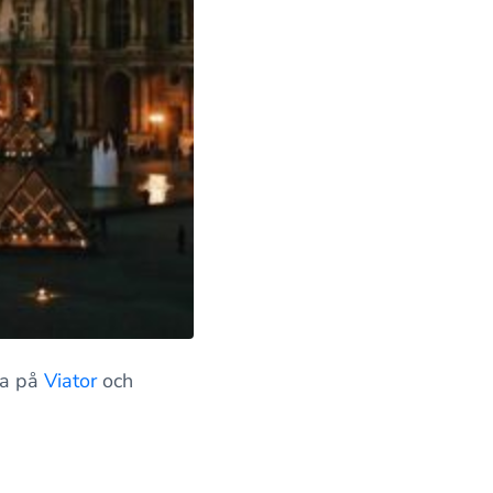
tta på
Viator
och