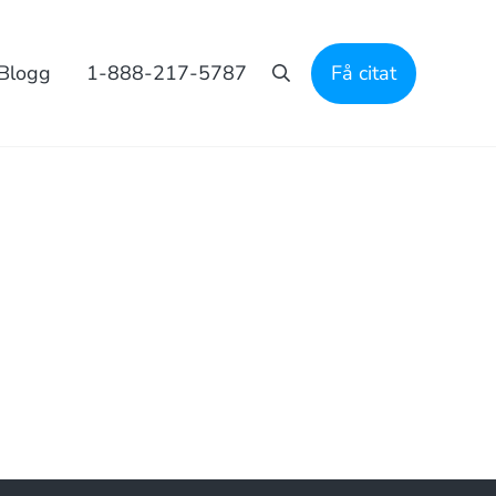
Blogg
1-888-217-5787
Få citat
Sök på