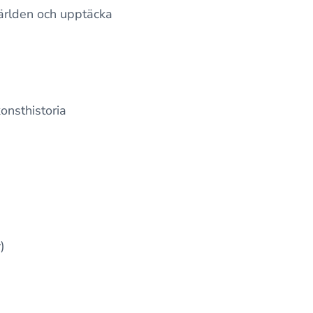
världen och upptäcka
onsthistoria
)