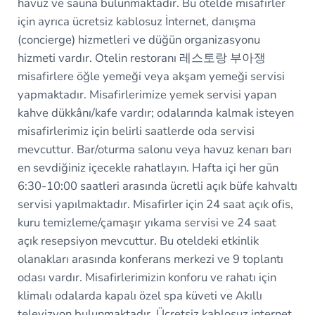
havuz ve sauna bulunmaktadır. Bu otelde misafirler
için ayrıca ücretsiz kablosuz İnternet, danışma
(concierge) hizmetleri ve düğün organizasyonu
hizmeti vardır. Otelin restoranı 레스토랑 부아쟁
misafirlere öğle yemeği veya akşam yemeği servisi
yapmaktadır. Misafirlerimize yemek servisi yapan
kahve dükkânı/kafe vardır; odalarında kalmak isteyen
misafirlerimiz için belirli saatlerde oda servisi
mevcuttur. Bar/oturma salonu veya havuz kenarı barı
en sevdiğiniz içecekle rahatlayın. Hafta içi her gün
6:30-10:00 saatleri arasında ücretli açık büfe kahvaltı
servisi yapılmaktadır. Misafirler için 24 saat açık ofis,
kuru temizleme/çamaşır yıkama servisi ve 24 saat
açık resepsiyon mevcuttur. Bu oteldeki etkinlik
olanakları arasında konferans merkezi ve 9 toplantı
odası vardır. Misafirlerimizin konforu ve rahatı için
klimalı odalarda kapalı özel spa küveti ve Akıllı
televizyon bulunmaktadır. Ücretsiz kablosuz internet