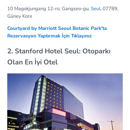
10 Magokjungang 12-ro, Gangseo-gu,
Seul
, 07789,
Güney Kore
Courtyard by Marriott Seoul Botanic Park'ta
Rezervasyon Yaptırmak İçin Tıklayınız
2. Stanford Hotel Seul: Otoparkı
Olan En İyi Otel