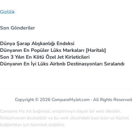
Gizlilik
Son Gönderiler
Dünya Şarap Alışkanlığı Endeksi
Dünyanın En Popüler Lüks Markaları [Haritalı]
Son 3 Yılın En Kötü Özel Jet Kirleticileri
Dünyanın En İyi Lüks Airbnb Destinasyonları Sıralandı
Copyright © 2026 CompareMyJet.com · All Rights Reserved
Compare My Jet bağımsız, araştırmaya dayalı bir web sitesidir.
Reklamveren desteklidir ve bu web sitesindeki bazı ürün ve hizmet
bağlantıları için tazminat alabiliriz.