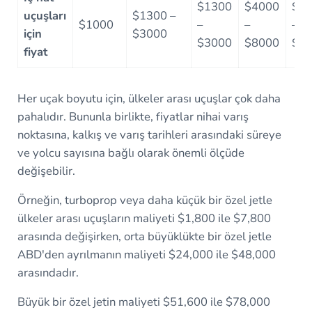
$1300
$4000
$2
uçuşları
$1300 –
$1000
–
–
–
için
$3000
$3000
$8000
$5
fiyat
Her uçak boyutu için, ülkeler arası uçuşlar çok daha
pahalıdır. Bununla birlikte, fiyatlar nihai varış
noktasına, kalkış ve varış tarihleri arasındaki süreye
ve yolcu sayısına bağlı olarak önemli ölçüde
değişebilir.
Örneğin, turboprop veya daha küçük bir özel jetle
ülkeler arası uçuşların maliyeti $1,800 ile $7,800
arasında değişirken, orta büyüklükte bir özel jetle
ABD'den ayrılmanın maliyeti $24,000 ile $48,000
arasındadır.
Büyük bir özel jetin maliyeti $51,600 ile $78,000