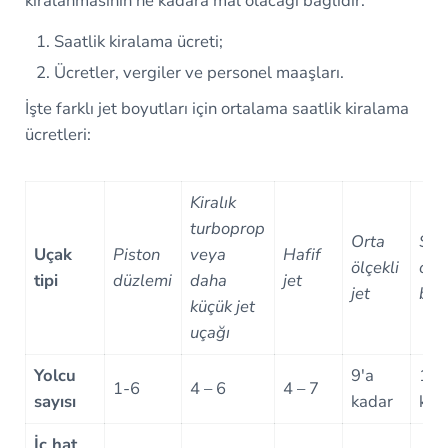
kiralanmasının ne kadara mal olacağı bağlıdır:
Saatlik kiralama ücreti;
Ücretler, vergiler ve personel maaşları.
İşte farklı jet boyutları için ortalama saatlik kiralama
ücretleri:
Kiralık
turboprop
Orta
Süp
Uçak
Piston
veya
Hafif
ölçekli
ort
tipi
düzlemi
daha
jet
jet
boy
küçük jet
uçağı
Yolcu
9'a
10'
1-6
4 – 6
4 – 7
sayısı
kadar
kad
İç hat