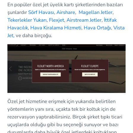
En popüler özel jet üyelik kartı şirketlerinden bazıları
şunlardır
Sörf Havası
,
Airshare
,
Magellan Jetler
,
Tekerlekler Yukarı
,
Flexjet
,
Airstream Jetler
,
İttifak
Havacılık
,
Hava Kiralama Hizmeti
,
Hava Ortağı
,
Vista
Jet,
ve daha birçoğu.
Özel jet hizmetine erişmek için yukarıda belirtilen
yöntemlerin yanı sıra, uçakta tek bir koltuk için de
rezervasyon yaptırabilirsiniz. Birçok şirket tıpkı ticari
uçuşlarda olduğu gibi bu seçeneği sunuyor ve bazı
durumlarda daha büyük özel jetlerdeki koltukların