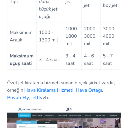
Tipi
daha
jet
öz
jet
boy jet
küçük jet
je
uçağı
1000-
2000-
3000-
Maksimum
1000 -
4
1800
3000
4000
Aralık
1300 mil
mi
mil
mil
mil
Maksimum
3 - 4
4 - 6
5 - 7
5 
3 - 4 saat
uçuş saati
saat
saat
saat
sa
Özel jet kiralama hizmeti sunan birçok şirket vardır,
örneğin
Hava Kiralama Hizmeti
,
Hava Ortağı
,
PrivateFly
,
Jettly
vb.