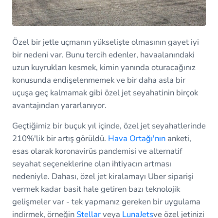
Özel bir jetle uçmanın yükselişte olmasının gayet iyi
bir nedeni var. Bunu tercih edenler, havaalanındaki
uzun kuyrukları kesmek, kimin yanında oturacağınız
konusunda endişelenmemek ve bir daha asla bir
uçuşa geç kalmamak gibi özel jet seyahatinin birçok
avantajından yararlanıyor.
Geçtiğimiz bir buçuk yıl içinde, özel jet seyahatlerinde
210%'lik bir artış görüldü.
Hava Ortağı'nın
anketi,
esas olarak koronavirüs pandemisi ve alternatif
seyahat seçeneklerine olan ihtiyacın artması
nedeniyle. Dahası, özel jet kiralamayı Uber siparişi
vermek kadar basit hale getiren bazı teknolojik
gelişmeler var - tek yapmanız gereken bir uygulama
indirmek, örneğin
Stellar
veya
LunaJets
ve özel jetinizi