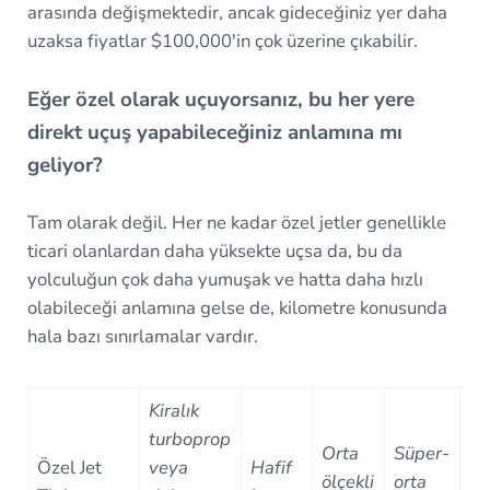
arasında değişmektedir, ancak gideceğiniz yer daha
uzaksa fiyatlar $100,000'in çok üzerine çıkabilir.
Eğer özel olarak uçuyorsanız, bu her yere
direkt uçuş yapabileceğiniz anlamına mı
geliyor?
Tam olarak değil. Her ne kadar özel jetler genellikle
ticari olanlardan daha yüksekte uçsa da, bu da
yolculuğun çok daha yumuşak ve hatta daha hızlı
olabileceği anlamına gelse de, kilometre konusunda
hala bazı sınırlamalar vardır.
Kiralık
turboprop
Ul
Orta
Süper-
Özel Jet
veya
Hafif
uz
ölçekli
orta