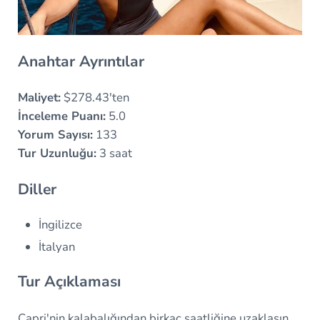
Anahtar Ayrıntılar
Maliyet:
$278.43'ten
İnceleme Puanı:
5.0
Yorum Sayısı:
133
Tur Uzunluğu:
3 saat
Diller
İngilizce
İtalyan
Tur Açıklaması
Capri'nin kalabalığından birkaç saatliğine uzaklaşın