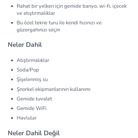
Rahat bir yelken için gemide banyo, wi-fi, içecek
ve atıştırmalıklar
Bu özel tekne turu ile kendi hızınızı ve
güzergahınızı seçin
Neler Dahil
Atıştırmalıklar
Soda/Pop
Şişelenmiş su
Şnorkel ekipmanlarının kullanımı
Gemide tuvalet
Gemide WiFi
Havlular
Neler Dahil Değil