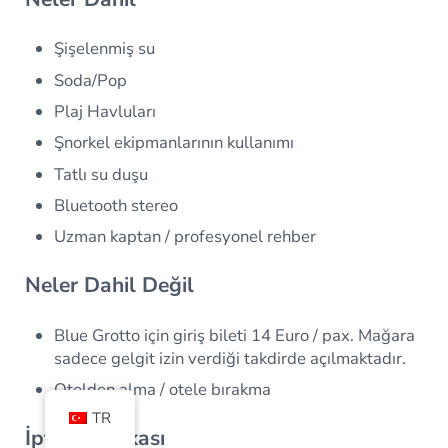
Şişelenmiş su
Soda/Pop
Plaj Havluları
Şnorkel ekipmanlarının kullanımı
Tatlı su duşu
Bluetooth stereo
Uzman kaptan / profesyonel rehber
Neler Dahil Değil
Blue Grotto için giriş bileti 14 Euro / pax. Mağara
sadece gelgit izin verdiği takdirde açılmaktadır.
Otelden alma / otele bırakma
TR
İptal Politikası