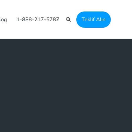
log
1-888-217-5787
Teklif Alın
Arama