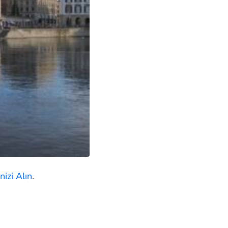
izi Alın
.