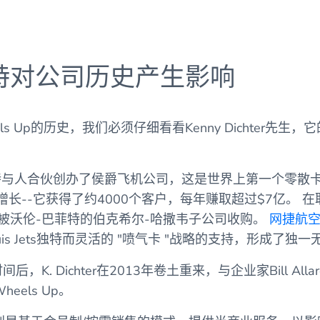
特对公司历史产生影响
s Up的历史，我们必须仔细看看Kenny Dichter先
克特与人合伙创办了侯爵飞机公司，这是世界上第一个零散
增长--它获得了约4000个客户，每年赚取超过$7亿。 
s Jet被沃伦-巴菲特的伯克希尔-哈撒韦子公司收购。
网捷航
uis Jets独特而灵活的 "喷气卡 "战略的支持，形成了独
. Dichter在2013年卷土重来，与企业家Bill Allard、J
heels Up。