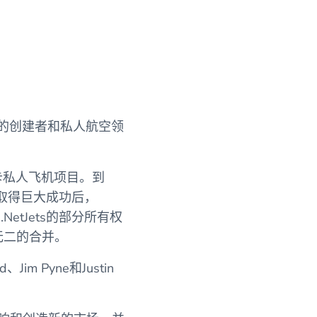
生，它的创建者和私人航空领
卡私人飞机项目。到
在取得巨大成功后，
空
.NetJets的部分所有权
一无二的合并。
im Pyne和Justin