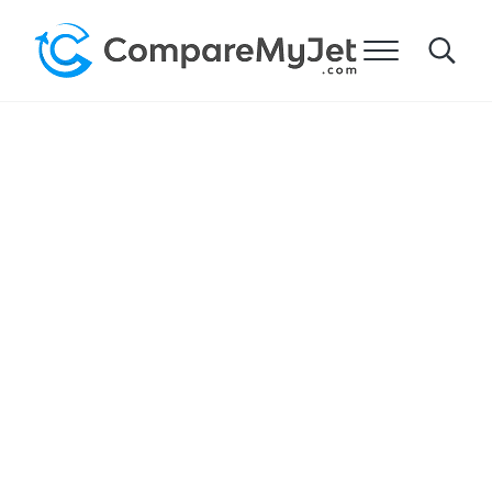
跳到主要内容
跳到标题右侧的导航
跳到网站页脚
菜单
Search
比较我的飞机