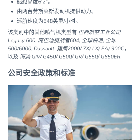
船舱高度6′2″。
由两台劳斯莱斯发动机提供动力。
巡航速度为548英里/小时。
该类别中的其他喷气机类型有
巴西航空工业公司
Legacy 600
,
庞巴迪挑战者604
,
全球快递
,
全球
500/6000
,
Dassault
,
猎鹰2000/ 7X/ LX/ EA/ 900C
，
以及
湾流 GIV/ G450/ G500/ GV/ G550/ G650ER
.
公司安全政策和标准