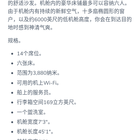
的舒适沙发。机舱内的豪华床铺最多可以容纳六人。
由于机舱内有持续的新鲜空气，十多扇椭圆形的窗
户，以及约6000英尺的低机舱高度，你会在到达目的
地时感到神清气爽。
规格。
14个席位。
六张床。
范围为3,880纳米。
可用的机上Wi-Fi。
船上的服务员。
行李箱空间169立方英尺。
一个盥洗室。
机舱宽度7′3″。
机舱长度45′1″。