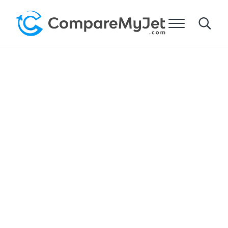
跳到主要内容
跳到标题右侧的导航
跳到网站页脚
菜单
Search
比较我的飞机