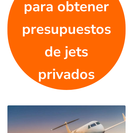
para obtener
presupuestos
de jets
privados