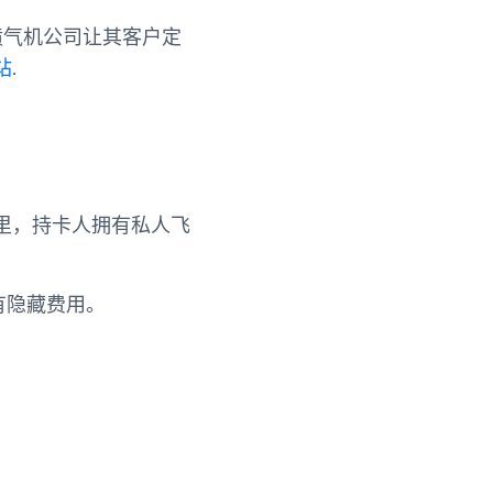
喷气机公司让其客户定
站
.
里，持卡人拥有私人飞
有隐藏费用。