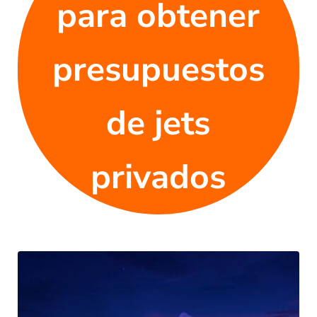
para obtener
presupuestos
de jets
privados