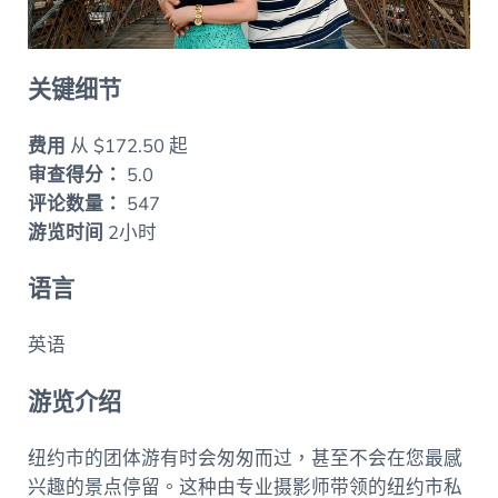
关键细节
费用
从 $172.50 起
审查得分：
5.0
评论数量：
547
游览时间
2小时
语言
英语
游览介绍
纽约市的团体游有时会匆匆而过，甚至不会在您最感
兴趣的景点停留。这种由专业摄影师带领的纽约市私