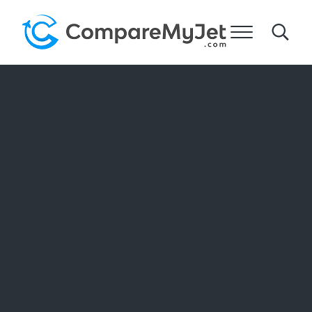
跳到主要内容
跳到标题右侧的导航
跳到网站页脚
菜单
Search
比较我的飞机