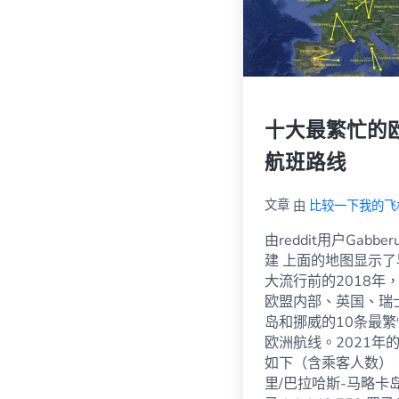
十大最繁忙的
航班路线
文章
由
比较一下我的飞
由reddit用户Gabber
建 上面的地图显示了
大流行前的2018年
欧盟内部、英国、瑞
岛和挪威的10条最繁
欧洲航线。2021年
如下（含乘客人数）
里/巴拉哈斯-马略卡