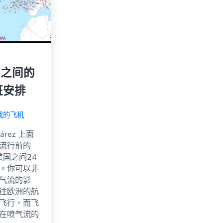
国之间的
班安排
我的飞机
árez 上面
流行前的
美国之间24
。你可以非
气流的影
往欧洲的航
飞行，而飞
在喷气流的