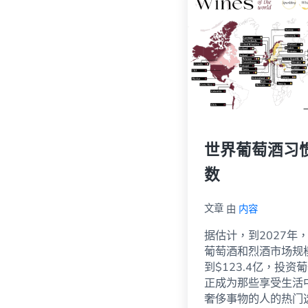
世界葡萄酒习
数
文章
由
内容
据估计，到2027年
葡萄酒和烈酒市场规
到$123.4亿，投资
正成为那些享受生活
奢侈事物的人的热门选