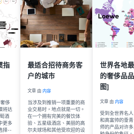
惯指
最适合招待商务客
世界各地
户的城市
的奢侈品品
图]
文章
由
内容
文章
由
内容
，奢侈
当涉及到推销一项重要的商
模将达
业交易时，地点就是一切。
受到全世界名人
葡萄酒
在一个拥有完美的餐饮体
和高富帅的垂青
中更多
验、五星级酒店、美丽的高
师的产品对许多
择--
尔夫球场和其他受欢迎的设