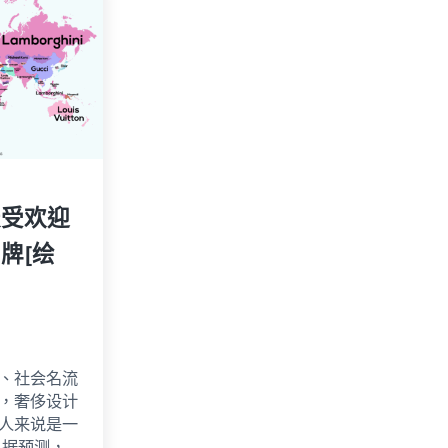
最受欢迎
牌[绘
、社会名流
，奢侈设计
人来说是一