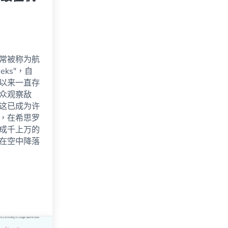
常被称为航
eks"，自
以来一直存
众观察敌
这已成为许
，在希思罗
成千上万的
在空中降落
最佳机场