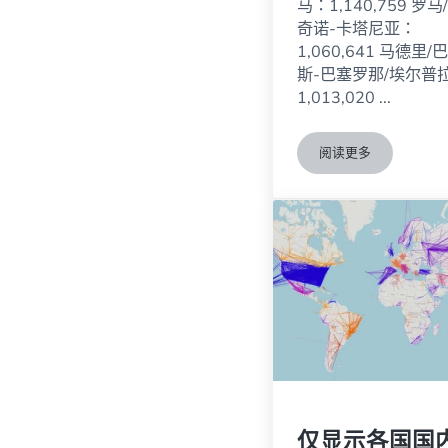
马：1,140,759 罗马
奇诺-卡塔尼亚：
1,060,641 马德里/
斯-巴塞罗那/埃尔普
1,013,020 ...
阅读更多
十大最繁忙的欧洲
仅显示各国国