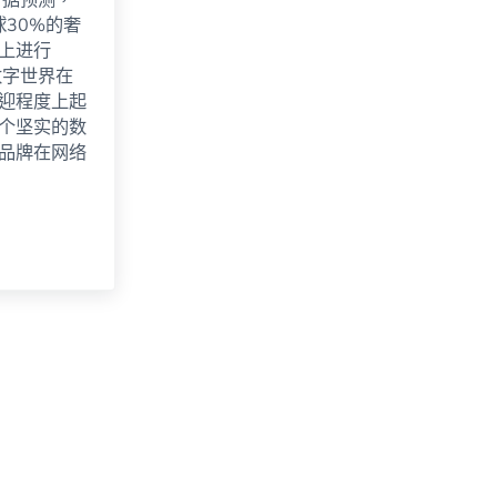
 据预测，
球30%的奢
上进行
数字世界在
迎程度上起
个坚实的数
品牌在网络
受欢迎的奢侈品品牌[绘图]