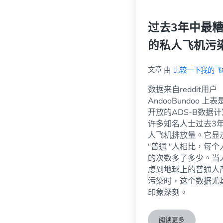
过去3年中最
的私人飞机污
文章
由
比较一下我的飞
数据来自reddit用户
AndooBundoo 上
开放的ADS-B数据
许多知名人士过去3
人飞机排放量。它显
"普通 "人相比，每个
的次数多了多少。当
虑到地球上的普通人
污染时，这个数据尤
印象深刻。
阅读更多
过去3年中最糟糕