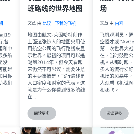
班路线的世界地图
场
文章
文章
机
由
比较一下我的飞机
由
内容
aj19
地图由凯文-莱因哈特创作
飞机观测员，通
示各
上面这张惊人的地图只用使
空怪才或 "AvGe
国和中
用航空公司的飞行路线来显
第二次世界大战
很多航
示世界。最初的项目可以追
在，当时鼓励公
至没
溯到2014年，但今天看起
机。从那时起，
可能是
来仍然不可思议。需要注意
多人的流行爱好
如果你
的主要事情是，飞行路线是
机场的风暴中，
助我们
人口密度和财富的代表。这
人观看飞机试图
就是为什么你看到很多航线
和起飞。
在...
阅读更多
阅读更多
班的地图
仅显示航空公司航班路线的世界地图
观察飞机的