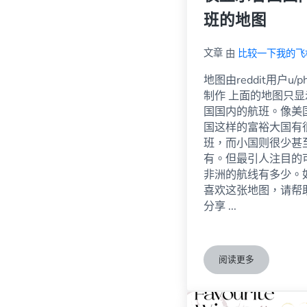
班的地图
文章
由
比较一下我的飞
地图由reddit用户u/ph
制作 上面的地图只显
国国内的航班。像美
国这样的富裕大国有
班，而小国则很少甚
有。但最引人注目的
非洲的航线有多少。
喜欢这张地图，请帮
分享 ...
阅读更多
仅显示各国国内航