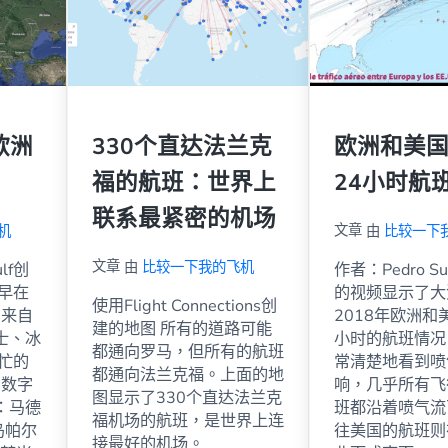
欧洲
330个直达法兰克
欧洲和美
福的航班：世界上
24小时航
联系最紧密的机场
文章
机
由
比较一下
文章
由
比较一下我的飞机
ulf创
作者：Pedro Su
早在
的视频显示了大
使用Flight Connections创
，来自
2018年欧洲和
建的地图 所有的道路可能
士、冰
小时的航班情况
都通向罗马，但所有的航班
忙的
常清楚地看到喷
都通向法兰克福。上面的地
的数字
响，几乎所有飞
图显示了330个直达法兰克
：马德
班都沿着喷气流
福机场的航班，是世界上连
岛帕尔
往美国的航班则
接最好的机场。