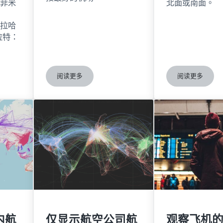
/菲米
北面或南面。
巴拉哈
拉特：
阅读更多
阅读更多
航班路线
330个直达法兰克福的航班：世界上联系最紧密的机
欧洲和美国
内航
仅显示航空公司航
观察飞机