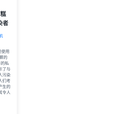
糟糕
染者
机
表是使用
计算的
年的私
示了与
人污染
人们考
产生的
其令人
的私人飞机污染者