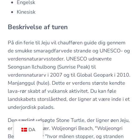
Engelsk
Kinesisk
Beskrivelse af turen
På din ferie til Jeju vil chaufføren guide dig gennem
de smukke smaragdfarvede strande og UNESCO- og
verdensnaturarvssteder. UNESCO udnævnte
Seongsan Ilchulbong (Sunrise Peak) til
verdensnaturarv i 2007 og til Global Geopark i 2010.
Manjanggul (hule). Dette er verdens største kendte
lava-rør skabt af vulkansk aktivitet. Du kan føle
landskabets storslåethed, der ligner at være inde i et
underjordisk palads.
Den særligt udsøgte Stone Turtle, der ligner øen Jeju,
er særlig populær. Woljeongri Beach, "Woljeongri
DA
Beach" betyder "hvor månen stopper, og stranden