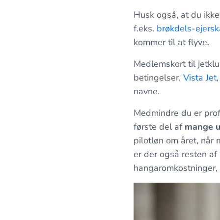
Husk også, at du ikke
f.eks.
brøkdels-ejers
kommer til at flyve.
Medlemskort til jetkl
betingelser.
Vista Jet,
navne.
Medmindre du er profe
første del af
mange ud
pilotløn om året, når 
er der også resten af
hangaromkostninger, s