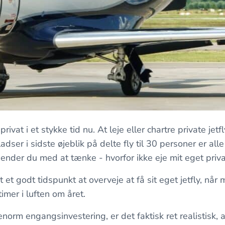
rivat i et stykke tid nu. At leje eller chartre private jetfl
dser i sidste øjeblik på delte fly til 30 personer er al
 ender du med at tænke - hvorfor ikke eje mit eget priva
t et godt tidspunkt at overveje at få sit eget jetfly, nå
mer i luften om året.
orm engangsinvestering, er det faktisk ret realistisk, at