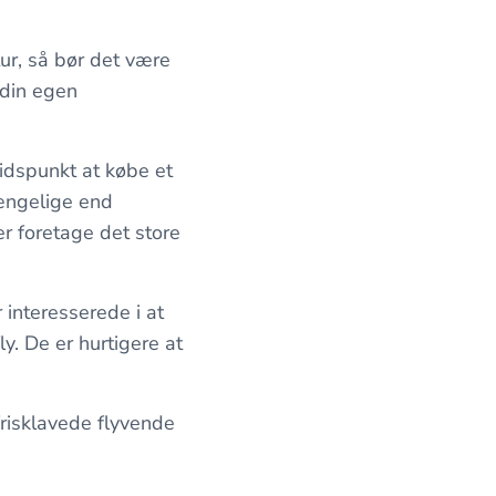
tur, så bør det være
l din egen
tidspunkt at købe et
gængelige end
er foretage det store
 interesserede i at
y. De er hurtigere at
risklavede flyvende