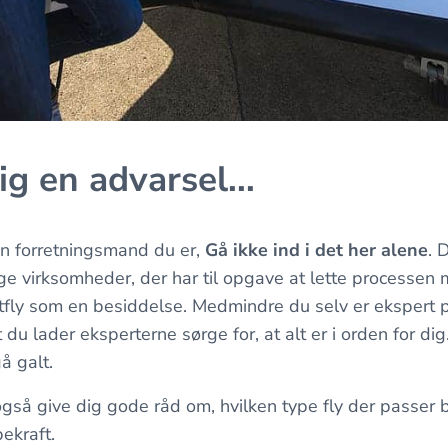
ig en advarsel...
en forretningsmand du er,
Gå ikke ind i det her alene
. 
lige virksomheder, der har til opgave at lette processen
jetfly som en besiddelse. Medmindre du selv er ekspert
t du lader eksperterne sørge for, at alt er i orden for di
å galt.
gså give dig gode råd om, hvilken type fly der passer b
bekraft.