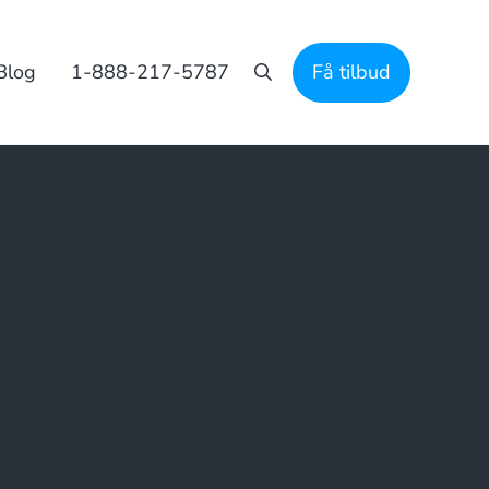
Blog
1-888-217-5787
Få tilbud
Søgning