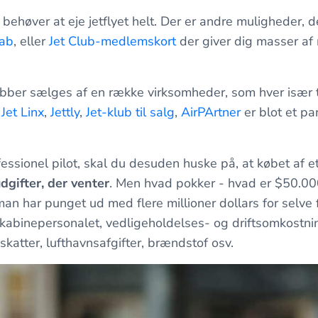
 behøver at eje jetflyet helt. Der er andre muligheder, 
kab
, eller
Jet Club-medlemskort
der giver dig masser af 
ubber sælges af en række virksomheder, som hver især t
Jet Linx
,
Jettly
,
Jet-klub til salg
,
AirPArtner
er blot et pa
ssionel pilot, skal du desuden huske på, at købet af et
gifter, der venter
. Men hvad pokker - hvad er $50.00
man har punget ud med flere millioner dollars for selve 
 kabinepersonalet, vedligeholdelses- og driftsomkostni
katter, lufthavnsafgifter, brændstof osv.