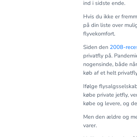
ind i sidste ende.
Hvis du ikke er fremme
på din liste over mulig
flyvekomfort.
Siden den
2008-rece
privatfly på. Pandemie
nogensinde, både når 
køb af et helt privatfly
Ifølge flysalgsselska
købe private jetfly, v
købe og levere, og de
Men den ældre og mer
varer.