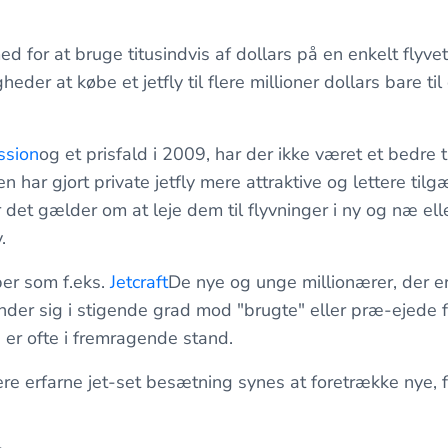
d for at bruge titusindvis af dollars på en enkelt flyve
heder at købe et jetfly til flere millioner dollars bare ti
ssion
og et prisfald i 2009, har der ikke været et bedre 
n har gjort private jetfly mere attraktive og lettere til
det gælder om at leje dem til flyvninger i ny og næ ell
.
ber som f.eks.
Jetcraft
De nye og unge millionærer, der er
ender sig i stigende grad mod "brugte" eller præ-ejede fl
 er ofte i fremragende stand.
e erfarne jet-set besætning synes at foretrække nye, f