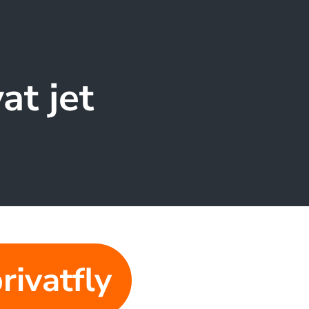
at jet
rivatfly