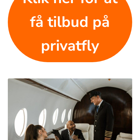
få tilbud på
privatfly