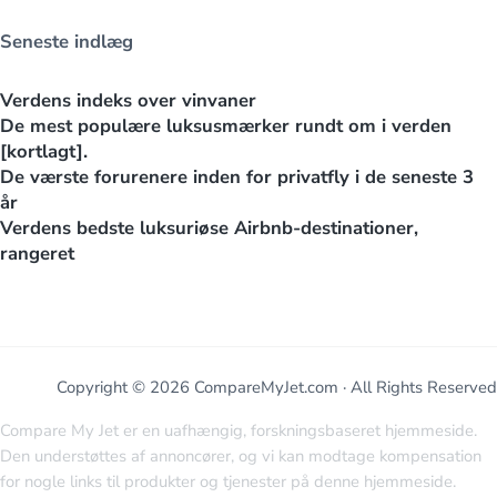
Seneste indlæg
Verdens indeks over vinvaner
De mest populære luksusmærker rundt om i verden
[kortlagt].
De værste forurenere inden for privatfly i de seneste 3
år
Verdens bedste luksuriøse Airbnb-destinationer,
rangeret
Copyright © 2026 CompareMyJet.com · All Rights Reserved
Compare My Jet er en uafhængig, forskningsbaseret hjemmeside.
Den understøttes af annoncører, og vi kan modtage kompensation
for nogle links til produkter og tjenester på denne hjemmeside.