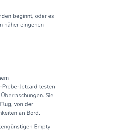
nden beginnt, oder es
en näher eingehen
inem
-Probe-Jetcard testen
r Überraschungen. Sie
Flug, von der
keiten an Bord.
stengünstigen Empty