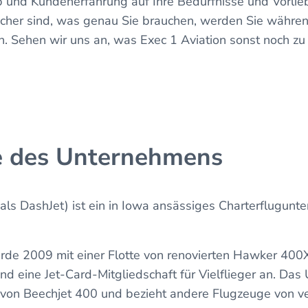
b und Kundenerfahrung auf Ihre Bedürfnisse und Vorli
sicher sind, was genau Sie brauchen, werden Sie währe
. Sehen wir uns an, was Exec 1 Aviation sonst noch zu
e des Unternehmens
als DashJet) ist ein in Iowa ansässiges Charterflugunt
.
e 2009 mit einer Flotte von renovierten Hawker 400X
und eine Jet-Card-Mitgliedschaft für Vielflieger an. Da
e von Beechjet 400 und bezieht andere Flugzeuge von v