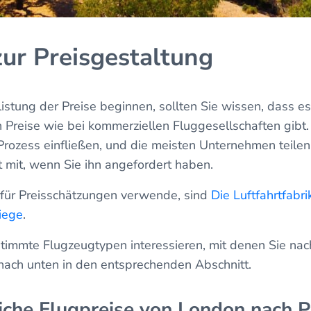
ur Preisgestaltung
listung der Preise beginnen, sollten Sie wissen, dass e
n Preise wie bei kommerziellen Fluggesellschaften gibt. 
 Prozess einfließen, und die meisten Unternehmen teile
t mit, wenn Sie ihn angefordert haben.
h für Preisschätzungen verwende, sind
Die Luftfahrtfabri
liege
.
stimmte Flugzeugtypen interessieren, mit denen Sie nac
 nach unten in den entsprechenden Abschnitt.
liche Flugpreise von London nach 