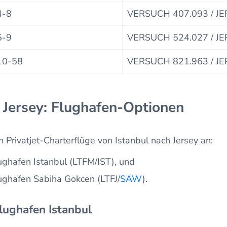
4-8
VERSUCH 407.093 / JE
5-9
VERSUCH 524.027 / JE
10-58
VERSUCH 821.963 / JE
 Jersey: Flughafen-Optionen
 Privatjet-Charterflüge von Istanbul nach Jersey an:
lughafen Istanbul (LTFM/IST), und
lughafen Sabiha Gokcen (LTFJ/
SAW
).
Flughafen Istanbul