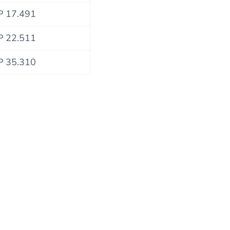
P 17.491
P 22.511
P 35.310