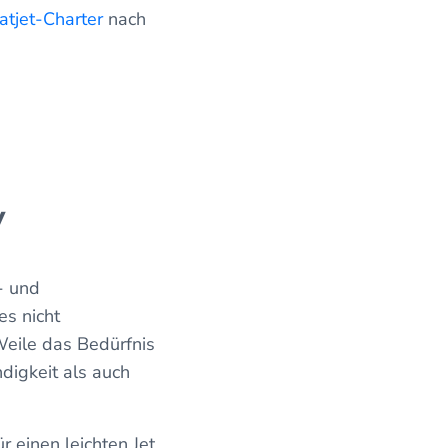
vatjet-Charter
nach
y
- und
es nicht
Weile das Bedürfnis
digkeit als auch
r einen leichten Jet