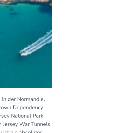
n in der Normandie,
 Crown Dependency
ersey National Park
en Jersey War Tunnels
ist ein absoluter