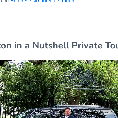
und
Holen Sie sich Ihren Leitfaden
.
ton in a Nutshell Private To