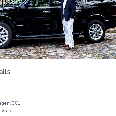
ails
ngen:
301
unden