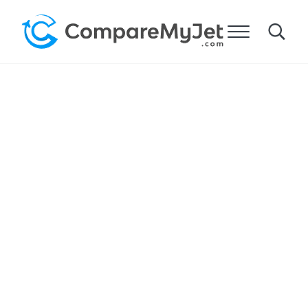
Gå til hovedinnhold
Gå til topptekst til høyre
Gå til sidens bunntekst
Meny
Search
Compare My Jet