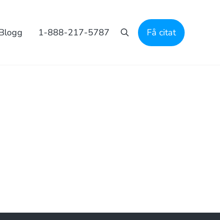
Blogg
1-888-217-5787
Få citat
Sök på