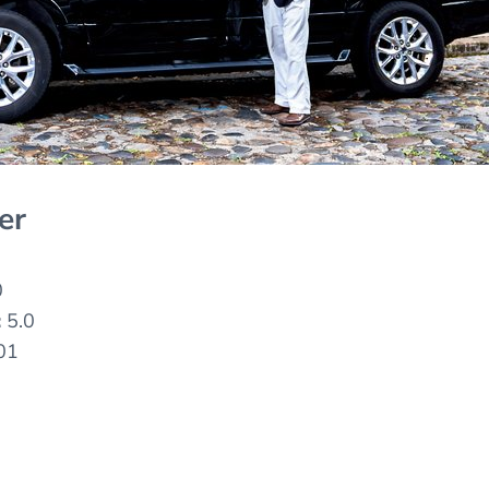
er
0
:
5.0
01