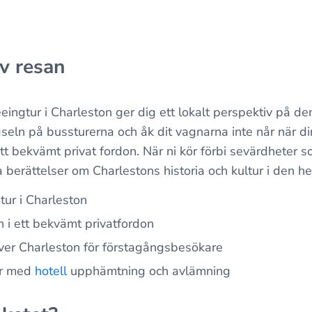
v resan
eingtur i Charleston ger dig ett lokalt perspektiv på d
gseln på bussturerna och åk dit vagnarna inte når när di
 ett bekvämt privat fordon. När ni kör förbi sevärdheter
a berättelser om Charlestons historia och kultur i den h
tur i Charleston
 i ett bekvämt privatfordon
över Charleston för förstagångsbesökare
år med
hotell
upphämtning och avlämning