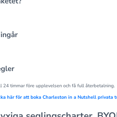
aketet?
 ingår
gler
l 24 timmar före upplevelsen och få full återbetalning.
cka här för att boka Charleston in a Nutshell privata t
 lyxiga seglingscharter, BY