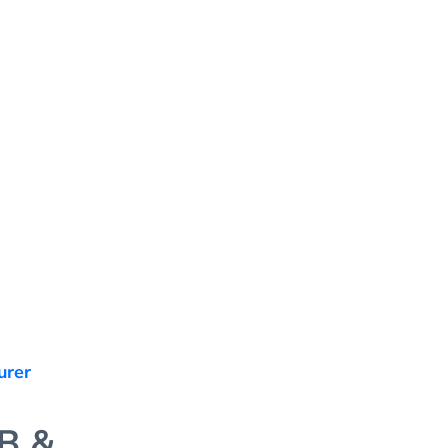
urer
OB &