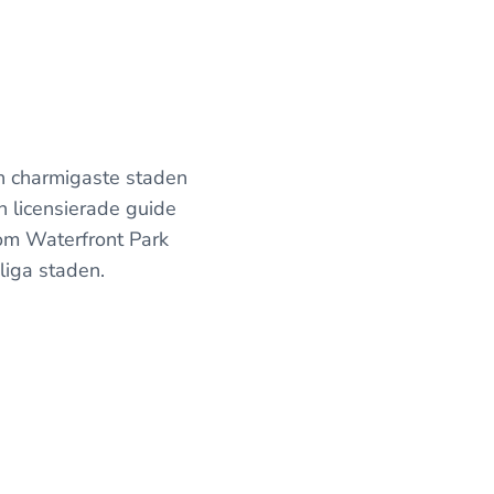
en charmigaste staden
n licensierade guide
 som Waterfront Park
eliga staden.