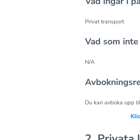
Vad ingår i p
Privat transport
Vad som inte
N/A
Avbokningsre
Du kan avboka upp til
Kli
2. Privata