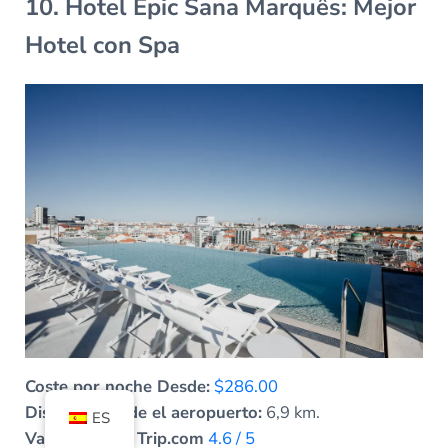
10. Hotel Epic Sana Marquês: Mejor
Hotel con Spa
Coste por noche Desde:
$286.00
Distancia desde el aeropuerto:
6,9 km.
ES
Valoración de Trip.com
4.6 / 5