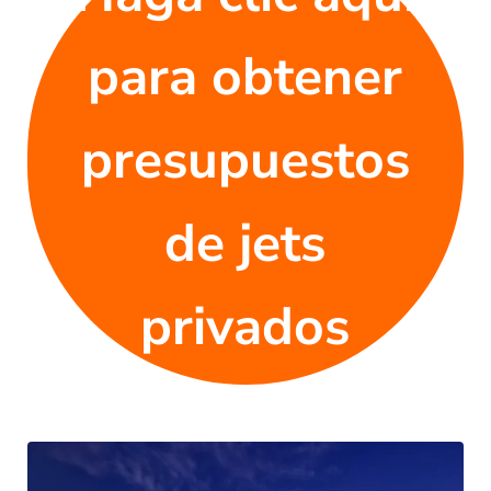
para obtener
presupuestos
de jets
privados