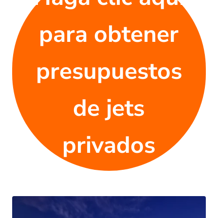
para obtener
presupuestos
de jets
privados