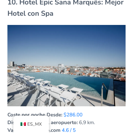
10. Hotel Epic Sana Marquês: Mejor
Hotel con Spa
Coste por noche Desde:
$286.00
Distancia desde el aeropuerto:
6,9 km.
ES_MX
Valoración de Trip.com
4.6 / 5