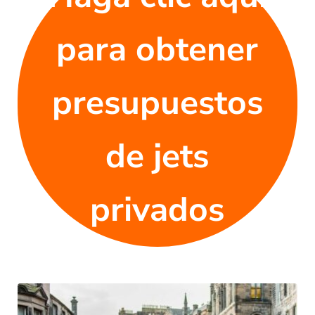
para obtener
presupuestos
de jets
privados