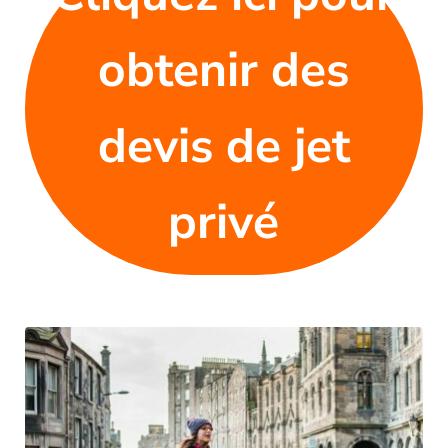
obtenir des
devis de jet
privé