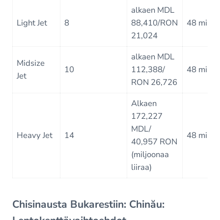
alkaen MDL
Light Jet
8
88,410/RON
48 min
21,024
alkaen MDL
Midsize
10
112,388/
48 min
Jet
RON 26,726
Alkaen
172,227
MDL/
Heavy Jet
14
48 min
40,957 RON
(miljoonaa
liiraa)
Chisinausta Bukarestiin: Chinău: