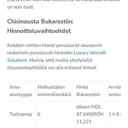
on noin tunti.
Chisinausta Bukarestiin:
Hinnoitteluvaihtoehdot
Kaikkien reittien hinnat perustuvat seuraaviin
laskelmiin perustuviin hintoihin
Luxury Aircraft
Solutions
. Muista, että muilla yksityisillä
tilauslentoyhtiöillä voi olla erilaiset hinnat.
Ilma-
Matkustajien
Hinta
Arvioitu
alustyyppi
enimmäismäärä
Bukarestiin
lentoaik
alkaen MDL
Turboprop
6
47,649/RON
1 h 6 mi
11,221