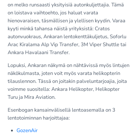
on melko runsaasti yksityisiä autonkuljettajia. Tämä
on loistava vaihtoehto, jos haluat varata
hienovaraisen, täsmällisen ja ylellisen kyydin. Varaa
kyyti minkä tahansa näistä yrityksistä: Cratos
autonvuokraus, Ankaran lentokenttäkuljetus, Soforlu
Arac Kiralama Alp Vip Transfer, 3M Viper Shuttle tai
Ankara Havalaani Transfer.
Lopuksi, Ankaran näkymä on nähtävissä myös lintujen
näkökulmasta, joten voit myös varata helikopterin
tilauslennon. Tässä on joitakin palveluntarjoajia, joita
voimme suositella: Ankara Helikopter, Helikopter
Turu ja Mira Aviation.
Esenbogan kansainvälisellä lentoasemalla on 3
lentotoiminnan harjoittajaa:
GozenAir