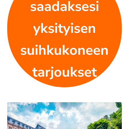
saadaksesi
yksityisen
suihkukoneen
tarjoukset