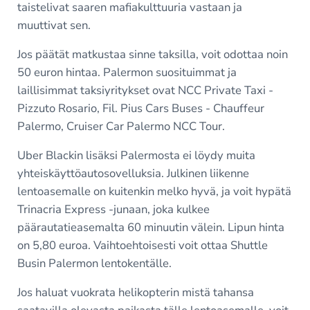
taistelivat saaren mafiakulttuuria vastaan ja
muuttivat sen.
Jos päätät matkustaa sinne taksilla, voit odottaa noin
50 euron hintaa. Palermon suosituimmat ja
laillisimmat taksiyritykset ovat NCC Private Taxi -
Pizzuto Rosario, Fil. Pius Cars Buses - Chauffeur
Palermo, Cruiser Car Palermo NCC Tour.
Uber Blackin lisäksi Palermosta ei löydy muita
yhteiskäyttöautosovelluksia. Julkinen liikenne
lentoasemalle on kuitenkin melko hyvä, ja voit hypätä
Trinacria Express -junaan, joka kulkee
päärautatieasemalta 60 minuutin välein. Lipun hinta
on 5,80 euroa. Vaihtoehtoisesti voit ottaa Shuttle
Busin Palermon lentokentälle.
Jos haluat vuokrata helikopterin mistä tahansa