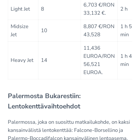
6,703 €/RON
Light Jet
8
2 h
33,132 €.
Midsize
8,807 €/RON
1 h 54
10
Jet
43,528
min
11,436
EUROA/RON
1 h 48
Heavy Jet
14
56,521
min
EUROA.
Palermosta Bukarestiin:
Lentokenttävaihtoehdot
Palermossa, joka on suosittu matkailukohde, on kaksi
kansainvälistä lentokenttää: Falcone-Borsellino ja
Palermo-Boccadifalcon kansainvälinen lentoasema.