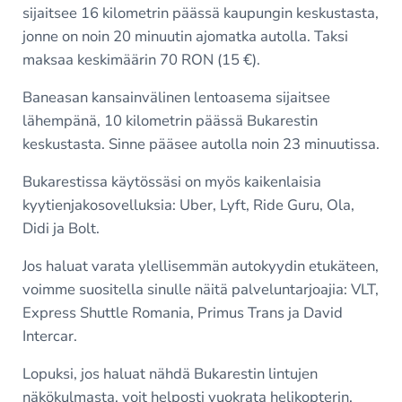
sijaitsee 16 kilometrin päässä kaupungin keskustasta,
jonne on noin 20 minuutin ajomatka autolla. Taksi
maksaa keskimäärin 70 RON (15 €).
Baneasan kansainvälinen lentoasema sijaitsee
lähempänä, 10 kilometrin päässä Bukarestin
keskustasta. Sinne pääsee autolla noin 23 minuutissa.
Bukarestissa käytössäsi on myös kaikenlaisia
kyytienjakosovelluksia: Uber, Lyft, Ride Guru, Ola,
Didi ja Bolt.
Jos haluat varata ylellisemmän autokyydin etukäteen,
voimme suositella sinulle näitä palveluntarjoajia: VLT,
Express Shuttle Romania, Primus Trans ja David
Intercar.
Lopuksi, jos haluat nähdä Bukarestin lintujen
näkökulmasta, voit helposti vuokrata helikopterin,