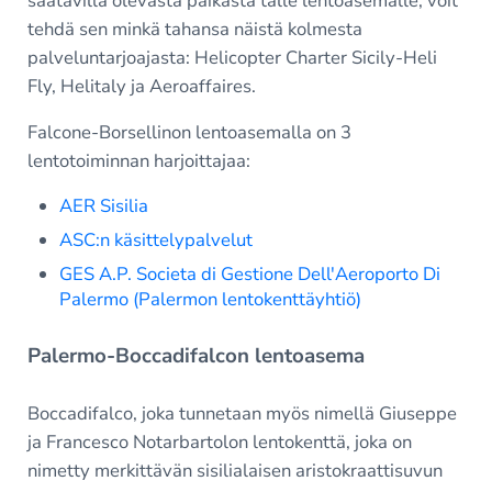
saatavilla olevasta paikasta tälle lentoasemalle, voit
tehdä sen minkä tahansa näistä kolmesta
palveluntarjoajasta: Helicopter Charter Sicily-Heli
Fly, Helitaly ja Aeroaffaires.
Falcone-Borsellinon lentoasemalla on 3
lentotoiminnan harjoittajaa:
AER Sisilia
ASC:n käsittelypalvelut
GES A.P. Societa di Gestione Dell'Aeroporto Di
Palermo (Palermon lentokenttäyhtiö)
Palermo-Boccadifalcon lentoasema
Boccadifalco, joka tunnetaan myös nimellä Giuseppe
ja Francesco Notarbartolon lentokenttä, joka on
nimetty merkittävän sisilialaisen aristokraattisuvun