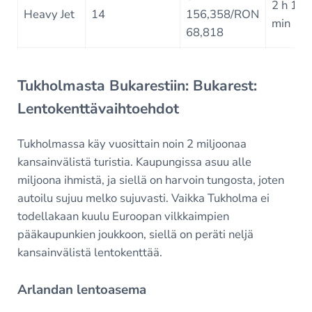
2 h 12
Heavy Jet
14
156,358/RON
min
68,818
Tukholmasta Bukarestiin: Bukarest:
Lentokenttävaihtoehdot
Tukholmassa käy vuosittain noin 2 miljoonaa
kansainvälistä turistia. Kaupungissa asuu alle
miljoona ihmistä, ja siellä on harvoin tungosta, joten
autoilu sujuu melko sujuvasti. Vaikka Tukholma ei
todellakaan kuulu Euroopan vilkkaimpien
pääkaupunkien joukkoon, siellä on peräti neljä
kansainvälistä lentokenttää.
Arlandan lentoasema