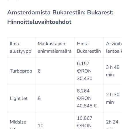
Amsterdamista Bukarestiin: Bukarest:
Hinnoitteluvaihtoehdot
Ilma-
Matkustajien
Hinta
Arvioitu
alustyyppi
enimmäismäärä
Bukarestiin
lentoaika
6,157
3 h 48
Turboprop
6
€/RON
min
30,430
8,264
2 h 30
Light Jet
8
€/RON
min
40,845 €.
10,867
Midsize
2h 24
10
€/RON