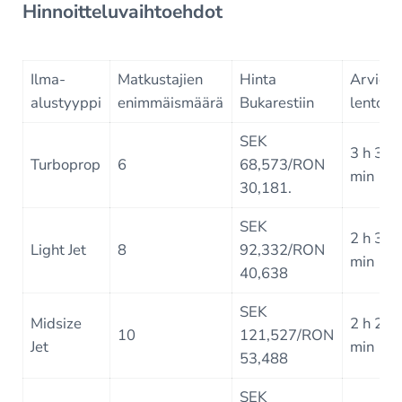
Hinnoitteluvaihtoehdot
Ilma-
Matkustajien
Hinta
Arvioit
alustyyppi
enimmäismäärä
Bukarestiin
lentoai
SEK
3 h 36
Turboprop
6
68,573/RON
min
30,181.
SEK
2 h 30
Light Jet
8
92,332/RON
min
40,638
SEK
Midsize
2 h 24
10
121,527/RON
Jet
min
53,488
SEK