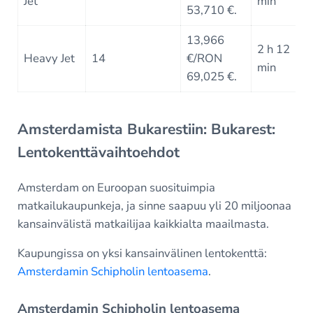
Jet
min
53,710 €.
13,966
2 h 12
Heavy Jet
14
€/RON
min
69,025 €.
Amsterdamista Bukarestiin: Bukarest:
Lentokenttävaihtoehdot
Amsterdam on Euroopan suosituimpia
matkailukaupunkeja, ja sinne saapuu yli 20 miljoonaa
kansainvälistä matkailijaa kaikkialta maailmasta.
Kaupungissa on yksi kansainvälinen lentokenttä:
Amsterdamin Schipholin lentoasema
.
Amsterdamin Schipholin lentoasema