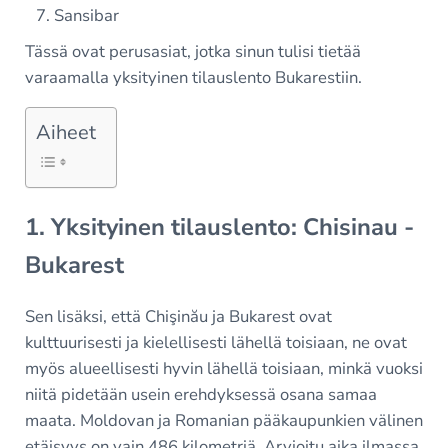
Sansibar
Tässä ovat perusasiat, jotka sinun tulisi tietää
varaamalla yksityinen tilauslento Bukarestiin.
Aiheet
1. Yksityinen tilauslento: Chisinau -
Bukarest
Sen lisäksi, että Chişinău ja Bukarest ovat
kulttuurisesti ja kielellisesti lähellä toisiaan, ne ovat
myös alueellisesti hyvin lähellä toisiaan, minkä vuoksi
niitä pidetään usein erehdyksessä osana samaa
maata. Moldovan ja Romanian pääkaupunkien välinen
etäisyys on vain 486 kilometriä. Arvioitu aika ilmassa