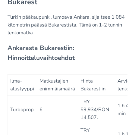
Bukarest
Turkin pääkaupunki, lumoava Ankara, sijaitsee 1 084
kilometrin päässä Bukarestista. Tämä on 1-2 tunnin
lentomatka.
Ankarasta Bukarestiin:
Hinnoitteluvaihtoehdot
Ilma-
Matkustajien
Hinta
Arvioit
alustyyppi
enimmäismäärä
Bukarestiin
lentoai
TRY
1 h 48
Turboprop
6
59,934/RON
min
14,507.
TRY
1 h 18