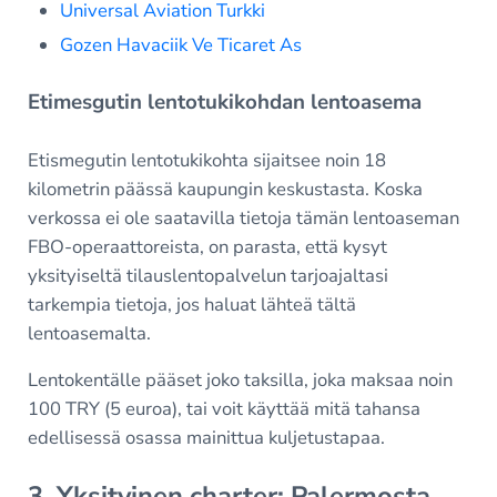
Universal Aviation Turkki
Gozen Havaciik Ve Ticaret As
Etimesgutin lentotukikohdan lentoasema
Etismegutin lentotukikohta sijaitsee noin 18
kilometrin päässä kaupungin keskustasta. Koska
verkossa ei ole saatavilla tietoja tämän lentoaseman
FBO-operaattoreista, on parasta, että kysyt
yksityiseltä tilauslentopalvelun tarjoajaltasi
tarkempia tietoja, jos haluat lähteä tältä
lentoasemalta.
Lentokentälle pääset joko taksilla, joka maksaa noin
100 TRY (5 euroa), tai voit käyttää mitä tahansa
edellisessä osassa mainittua kuljetustapaa.
3. Yksityinen charter: Palermosta