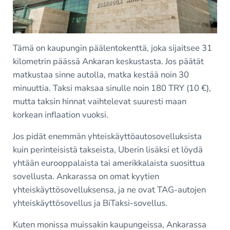
Tämä on kaupungin päälentokenttä, joka sijaitsee 31
kilometrin päässä Ankaran keskustasta. Jos päätät
matkustaa sinne autolla, matka kestää noin 30
minuuttia. Taksi maksaa sinulle noin 180 TRY (10 €),
mutta taksin hinnat vaihtelevat suuresti maan
korkean inflaation vuoksi.
Jos pidät enemmän yhteiskäyttöautosovelluksista
kuin perinteisistä takseista, Uberin lisäksi et löydä
yhtään eurooppalaista tai amerikkalaista suosittua
sovellusta. Ankarassa on omat kyytien
yhteiskäyttösovelluksensa, ja ne ovat TAG-autojen
yhteiskäyttösovellus ja BiTaksi-sovellus.
Kuten monissa muissakin kaupungeissa, Ankarassa