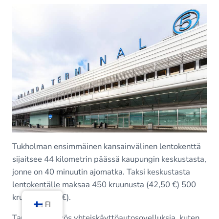
Tukholman ensimmäinen kansainvälinen lentokenttä
sijaitsee 44 kilometrin päässä kaupungin keskustasta,
jonne on 40 minuutin ajomatka. Taksi keskustasta
lentokentälle maksaa 450 kruunusta (42,50 €) 500
kruunuun (47 €).
FI
Tarjolla on myös yhteiskäyttöautosovelluksia, kuten