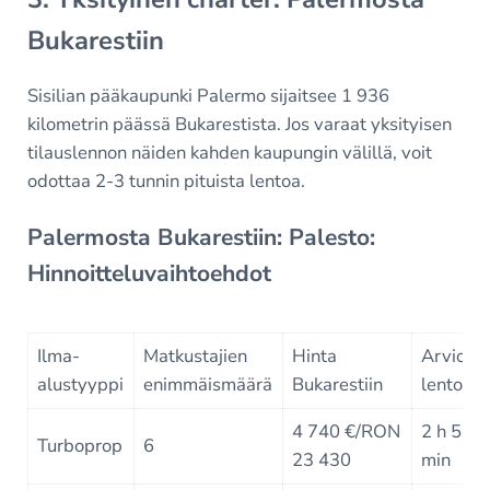
Bukarestiin
Sisilian pääkaupunki Palermo sijaitsee 1 936
kilometrin päässä Bukarestista. Jos varaat yksityisen
tilauslennon näiden kahden kaupungin välillä, voit
odottaa 2-3 tunnin pituista lentoa.
Palermosta Bukarestiin: Palesto:
Hinnoitteluvaihtoehdot
Ilma-
Matkustajien
Hinta
Arvioitu
alustyyppi
enimmäismäärä
Bukarestiin
lentoaik
4 740 €/RON
2 h 54
Turboprop
6
23 430
min