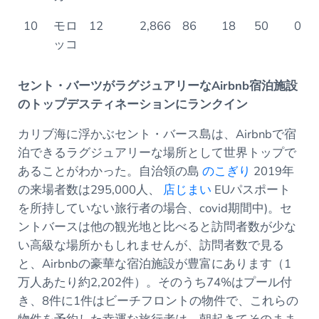
10
モロ
12
2,866
86
18
50
0
ッコ
セント・バーツがラグジュアリーなAirbnb宿泊施設
のトップデスティネーションにランクイン
カリブ海に浮かぶセント・バース島は、Airbnbで宿
泊できるラグジュアリーな場所として世界トップで
あることがわかった。自治領の島
のこぎり
2019年
の来場者数は295,000人、
店じまい
EUパスポート
を所持していない旅行者の場合、covid期間中)。セ
ントバースは他の観光地と比べると訪問者数が少な
い高級な場所かもしれませんが、訪問者数で見る
と、Airbnbの豪華な宿泊施設が豊富にあります（1
万人あたり約2,202件）。そのうち74%はプール付
き、8件に1件はビーチフロントの物件で、これらの