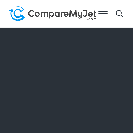
メインコンテンツへスキップ
ヘッダー右側のナビゲーションへスキップ
サイトフッターへ移動します。
メニュー
Search
マイジェットを比較する