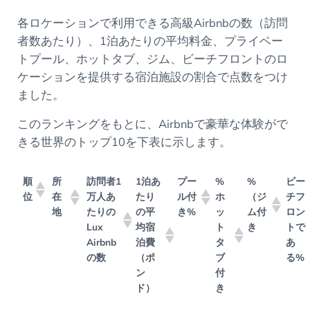
各ロケーションで利用できる高級Airbnbの数（訪問
者数あたり）、1泊あたりの平均料金、プライベー
トプール、ホットタブ、ジム、ビーチフロントのロ
ケーションを提供する宿泊施設の割合で点数をつけ
ました。
このランキングをもとに、Airbnbで豪華な体験がで
きる世界のトップ10を下表に示します。
順
所
訪問者1
1泊あ
プー
%
%
ビー
位
在
万人あ
たり
ル付
ホ
（ジ
チフ
地
たりの
の平
き%
ッ
ム付
ロン
Lux
均宿
ト
き
トで
Airbnb
泊費
タ
あ
の数
（ポ
ブ
る%
ン
付
ド）
き